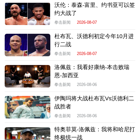
沃伦：泰森-富里、约书亚可以签
约大战了
拳击新闻
2026-08-07
杜布瓦、沃德利初定今年10月进
行二战
拳击新闻
2026-08-07
洛佩兹：我看好康纳-本击败瑞
恩-加西亚
拳击新闻
2026-08-06
伊陶玛将大战杜布瓦Vs沃德利二
战胜者
拳击新闻
2026-08-06
特奥菲莫-洛佩兹：我将和哈尼打
终极统一战