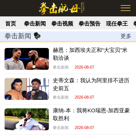
首页
拳击新闻
拳击视频
拳击预告
现任拳王
拳击新闻
更多
赫恩：加西埃夫正和“大宝贝”米
勒洽谈
拳击新闻
2026-08-07
史蒂文森：我认为阿里排不进历
史前五
拳击新闻
2026-08-07
康纳-本：我将KO瑞恩-加西亚豪
取胜利
拳击新闻
2026-08-07