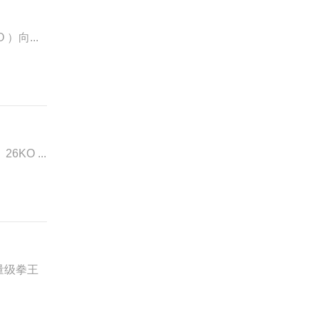
）向...
KO ...
量级拳王