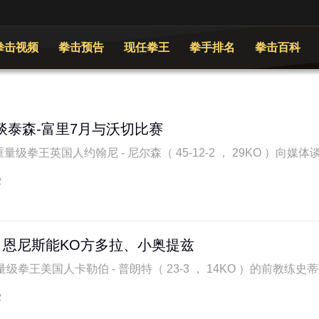
拳击视频
拳击预告
现任拳王
拳手排名
拳击百科
谈泰森-富里7月与沃切比赛
量级拳王英国人约翰尼 - 尼尔森（ 45-12-2 ， 29KO ）向媒体谈
2
：恩尼斯能KO方多拉、小奥提兹
量级拳王美国人卡勒伯 - 普朗特（ 23-3 ， 14KO ）的前教练史蒂芬 
2