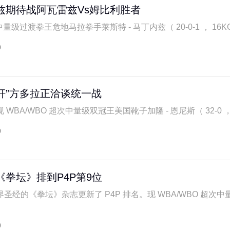
兹期待战阿瓦雷兹Vs姆比利胜者
量级过渡拳王危地马拉拳手莱斯特 - 马丁内兹（ 20-0-1 ， 16KO 
0
杆”方多拉正洽谈统一战
BA/WBO 超次中量级双冠王美国靴子加隆 - 恩尼斯（ 32-0 ， 26
0
《拳坛》排到P4P第9位
圣经的《拳坛》杂志更新了 P4P 排名。现 WBA/WBO 超次中
0