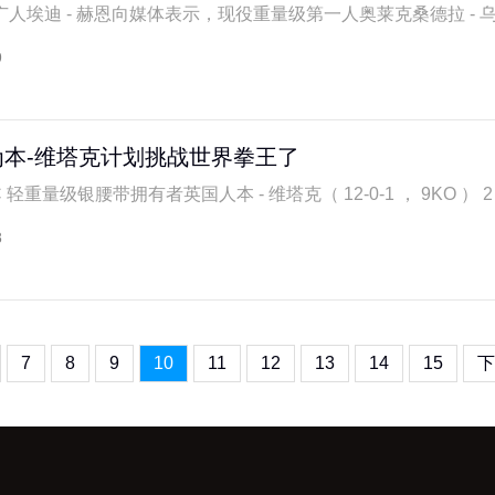
人埃迪 - 赫恩向媒体表示，现役重量级第一人奥莱克桑德拉 - 乌西
9
本-维塔克计划挑战世界拳王了
轻重量级银腰带拥有者英国人本 - 维塔克（ 12-0-1 ， 9KO ） 2 
8
7
8
9
10
11
12
13
14
15
下