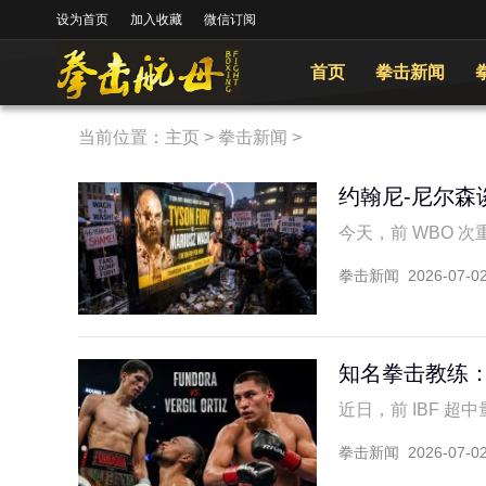
设为首页
加入收藏
微信订阅
首页
拳击新闻
当前位置：
主页
>
拳击新闻
>
约翰尼-尼尔森
今天，前 WBO 次重
拳击新闻
2026-07-0
知名拳击教练
近日，前 IBF 超中
拳击新闻
2026-07-0