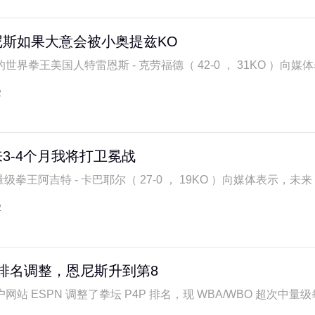
尼斯如果大意会被小奥提兹KO
界拳王美国人特雷恩斯 - 克劳福德（ 42-0 ， 31KO ）向媒体表
2
3-4个月我将打卫冕战
拳王阿吉特 - 卡巴耶尔（ 27-0 ， 19KO ）向媒体表示，未来 3-4
2
4P排名调整，恩尼斯升到第8
站 ESPN 调整了拳坛 P4P 排名，现 WBA/WBO 超次中量