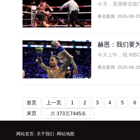
今天，英国拳击推广
拳击新闻
2026-06-2
赫恩：我们要为
今天上午，现 WBC 
拳击新闻
2026-06-2
首页
上一页
1
2
3
4
5
6
末页
共
373
页
7445
条
网站首页
-
关于我们
-
网站地图