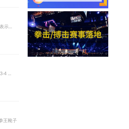
示...
 ...
级拳王靴子