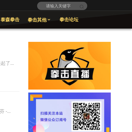
泰森拳击
拳击论坛
拳击其他

起了...
-...