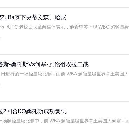
Zuffa签下史蒂文森、哈尼
击公司 /UFC 老板白大拿向媒体表示，他希望签下现 WBO 超轻量级拳王
9
洛斯-桑托斯Vs何塞-瓦伦祖埃拉二战
29 日进行的一场轻量级比赛，由前 WBA 超轻量级世界拳王美国人何塞
9
拉2回合KO桑托斯成功复仇
场超轻量级比赛中，前 WBA 超轻量级世界拳王美国人何塞 - 瓦伦