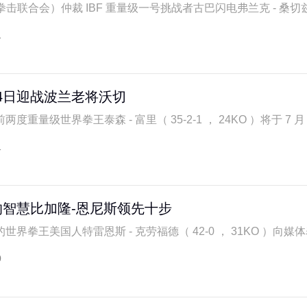
际拳击联合会）仲裁 IBF 重量级一号挑战者古巴闪电弗兰克 - 桑切兹（
1
24日迎战波兰老将沃切
量级世界拳王泰森 - 富里（ 35-2-1 ， 24KO ）将于 7 月 24
1
智慧比加隆-恩尼斯领先十步
界拳王美国人特雷恩斯 - 克劳福德（ 42-0 ， 31KO ）向媒体表
0