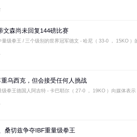
2
蒂文森尚未回复144磅比赛
量级拳王 / 三个级别的世界冠军德文 - 哈尼（ 33-0 ， 15KO ）的
1
尊重乌西克，但会接受任何人挑战
级拳王德国人阿吉特 - 卡巴耶尔（ 27-0 ， 19KO ）向媒体表示，
1
玛、桑切兹争夺IBF重量级拳王