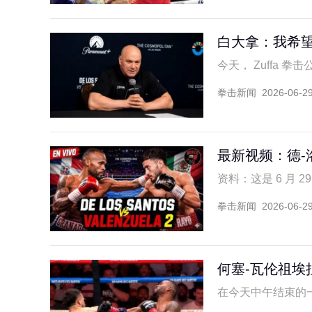
白大拿：我希望
今天， Zuffa 拳
拳击新闻
2026-06-2
最新视频：德-
资料：这是 6 月 
拳击新闻
2026-06-2
何塞-瓦伦祖埃
在今天中午结束的一