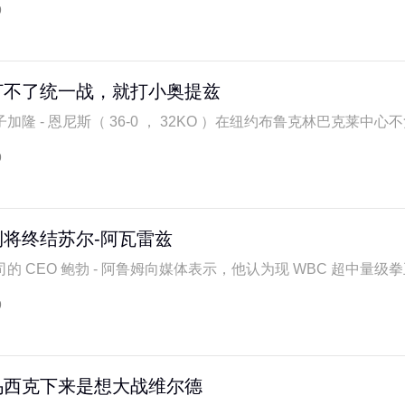
9
打不了统一战，就打小奥提兹
隆 - 恩尼斯（ 36-0 ， 32KO ）在纽约布鲁克林巴克莱中心不负
9
将终结苏尔-阿瓦雷兹
 CEO 鲍勃 - 阿鲁姆向媒体表示，他认为现 WBC 超中量级拳王
9
乌西克下来是想大战维尔德