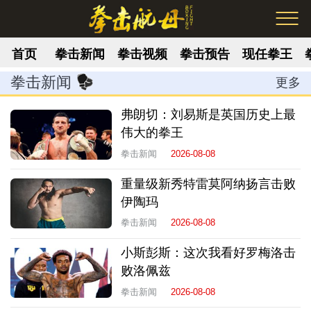
首页
拳击新闻
拳击视频
拳击预告
现任拳王
拳击新闻
更多
弗朗切：刘易斯是英国历史上最
伟大的拳王
拳击新闻
2026-08-08
重量级新秀特雷莫阿纳扬言击败
伊陶玛
拳击新闻
2026-08-08
小斯彭斯：这次我看好罗梅洛击
败洛佩兹
拳击新闻
2026-08-08