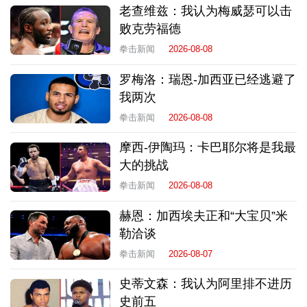
老查维兹：我认为梅威瑟可以击
败克劳福德
拳击新闻
2026-08-08
罗梅洛：瑞恩-加西亚已经逃避了
我两次
拳击新闻
2026-08-08
摩西-伊陶玛：卡巴耶尔将是我最
大的挑战
拳击新闻
2026-08-08
赫恩：加西埃夫正和“大宝贝”米
勒洽谈
拳击新闻
2026-08-07
史蒂文森：我认为阿里排不进历
史前五