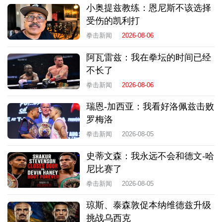
小奥提兹教练：恩尼斯不该选择
受伤的凯利打
拳击新闻
2026-08-06
阿瓦雷兹：我在拳坛的时间已经
不长了
拳击新闻
2026-08-06
瑞恩-加西亚：我看好洛佩兹击败
罗梅洛
拳击新闻
2026-08-05
史蒂文森：我永远不会和德文-哈
尼比赛了
拳击新闻
2026-08-05
琼斯、泰森敦促本纳维德兹升级
挑战乌西克