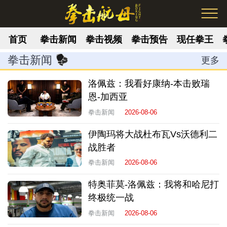
首页
拳击新闻
拳击视频
拳击预告
现任拳王
拳击新闻
更多
洛佩兹：我看好康纳-本击败瑞
恩-加西亚
拳击新闻
2026-08-06
伊陶玛将大战杜布瓦Vs沃德利二
战胜者
拳击新闻
2026-08-06
特奥菲莫-洛佩兹：我将和哈尼打
终极统一战
拳击新闻
2026-08-06