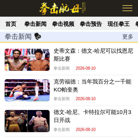
首页
拳击新闻
拳击视频
拳击预告
现任拳王
拳击新闻
更多
史蒂文森：德文-哈尼可以找恩尼
斯比赛
拳击新闻
2026-08-10
克劳福德：当年我百分之一千能
KO帕奎奥
拳击新闻
2026-08-10
德文-哈尼、卡特拉尔可能10月3
日开战
拳击新闻
2026-08-10