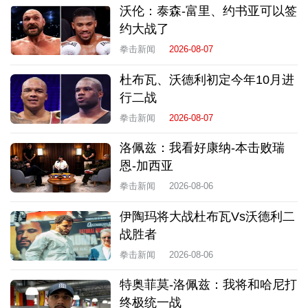
沃伦：泰森-富里、约书亚可以签
约大战了
拳击新闻
2026-08-07
杜布瓦、沃德利初定今年10月进
行二战
拳击新闻
2026-08-07
洛佩兹：我看好康纳-本击败瑞
恩-加西亚
拳击新闻
2026-08-06
伊陶玛将大战杜布瓦Vs沃德利二
战胜者
拳击新闻
2026-08-06
特奥菲莫-洛佩兹：我将和哈尼打
终极统一战