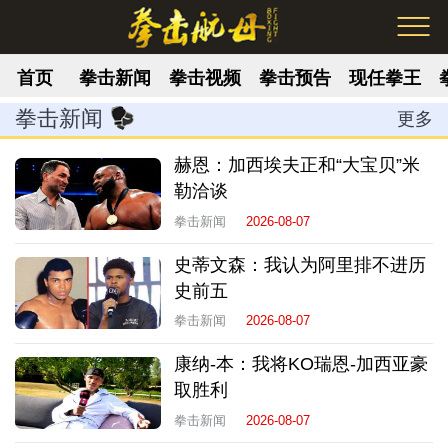
首页
拳击新闻
拳击视频
拳击预告
现任拳王
拳击新闻
更多
赫恩：加西埃夫正和“大宝贝”米
勒洽谈
拳击新闻
2026-08-07
史蒂文森：我认为阿里排不进历
史前五
拳击新闻
2026-08-07
康纳-本：我将KO瑞恩-加西亚豪
取胜利
拳击新闻
2026-08-07