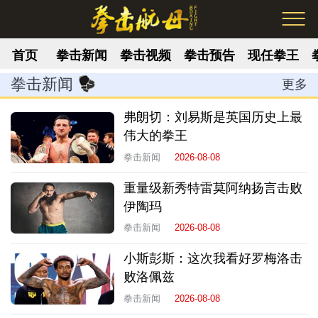
首页
拳击新闻
拳击视频
拳击预告
现任拳王
拳击新闻
更多
弗朗切：刘易斯是英国历史上最
伟大的拳王
拳击新闻
2026-08-08
重量级新秀特雷莫阿纳扬言击败
伊陶玛
拳击新闻
2026-08-08
小斯彭斯：这次我看好罗梅洛击
败洛佩兹
拳击新闻
2026-08-08