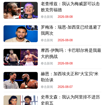
老查维兹：我认为梅威瑟可以击
败克劳福德
拳击新闻
2026-08-08
罗梅洛：瑞恩-加西亚已经逃避了
我两次
拳击新闻
2026-08-08
摩西-伊陶玛：卡巴耶尔将是我最
大的挑战
拳击新闻
2026-08-08
赫恩：加西埃夫正和“大宝贝”米
勒洽谈
拳击新闻
2026-08-07
史蒂文森：我认为阿里排不进历
史前五