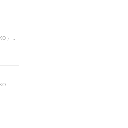
 ）...
 ...