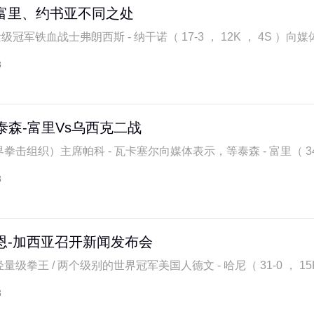
富里、约书亚不同之处
级冠军铁血战士弗朗西斯 - 纳干诺（ 17-3 ， 12K ， 4S ）向媒体
8
泰森-富里Vs乌西克二战
拳击组织）主席帕科 - 瓦卡塞尔向媒体表示，等泰森 - 富里（ 34-0-
8
恩-加西亚召开新闻发布会
量级拳王 / 两个级别的世界冠军美国人德文 - 哈尼（ 31-0 ， 15KO
8