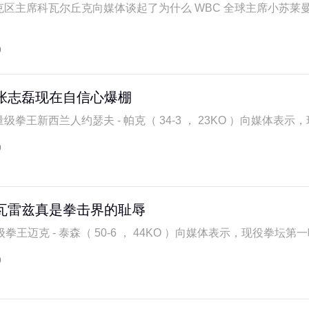
西克区主席科瓦尔丘克向媒体谈起了为什么 WBC 全球主席小苏莱
9
张志磊现在自信心爆棚
级拳王新西兰人约瑟夫 - 帕克（ 34-3 ， 23KO ）向媒体表示，现 
9
瓦雷兹真是拳击界的耻辱
王迈克 - 泰森（ 50-6 ， 44KO ）向媒体表示，现役拳坛第一吸
9