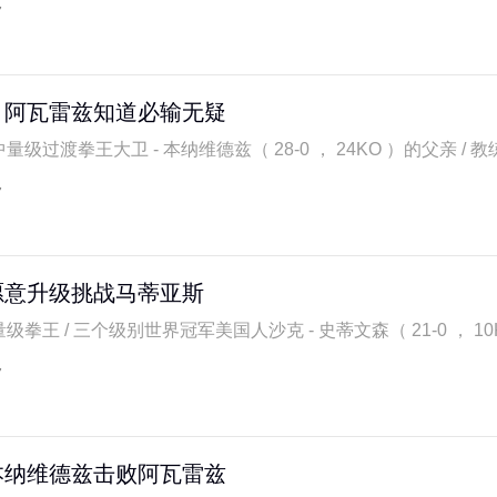
7
：阿瓦雷兹知道必输无疑
量级过渡拳王大卫 - 本纳维德兹（ 28-0 ， 24KO ）的父亲 / 教练
7
愿意升级挑战马蒂亚斯
级拳王 / 三个级别世界冠军美国人沙克 - 史蒂文森（ 21-0 ， 10KO
7
本纳维德兹击败阿瓦雷兹