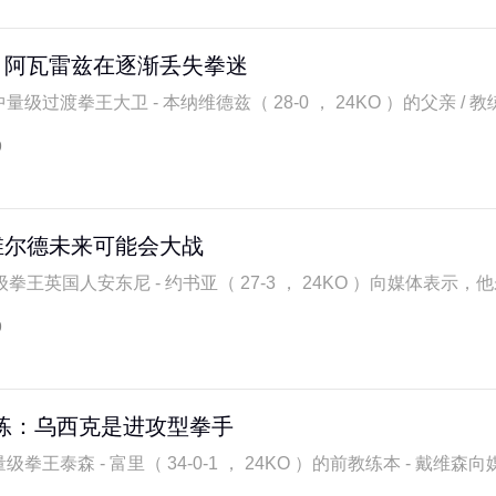
：阿瓦雷兹在逐渐丢失拳迷
量级过渡拳王大卫 - 本纳维德兹（ 28-0 ， 24KO ）的父亲 / 教练
9
维尔德未来可能会大战
王英国人安东尼 - 约书亚（ 27-3 ， 24KO ）向媒体表示，他未
9
练：乌西克是进攻型拳手
拳王泰森 - 富里（ 34-0-1 ， 24KO ）的前教练本 - 戴维森向媒