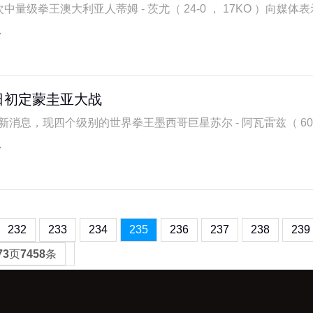
中量级拳王澳大利亚人蒂姆 - 茨尤（ 24-0 ， 17KO ）向媒体表示
7
日初定蒙圭亚大战
新消息，现四个级别的世界拳王墨西哥巨星苏尔 - 阿瓦雷兹（ 60-2-2
7
232
233
234
235
236
237
238
239
73
页
7458
条