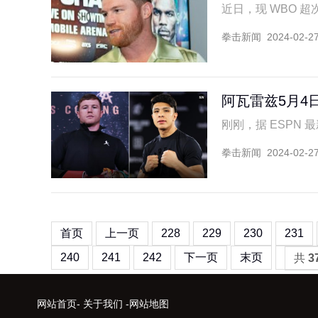
近日，现 WBO 超次
拳击新闻
2024-02-2
阿瓦雷兹5月4
刚刚，据 ESPN 最
拳击新闻
2024-02-2
首页
上一页
228
229
230
231
240
241
242
下一页
末页
共
3
网站首页
-
关于我们
-
网站地图