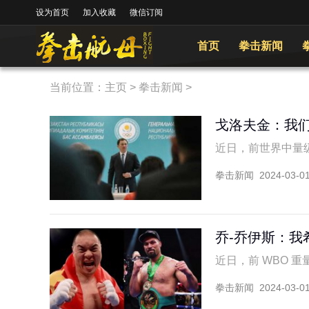
设为首页
加入收藏
微信订阅
首页
拳击新闻
当前位置：
主页
>
拳击新闻
>
戈洛夫金：我
近日，前世界中量级拳坛
拳击新闻
2024-03-0
乔-乔伊斯：我
近日，前 WBO 重量
拳击新闻
2024-03-0