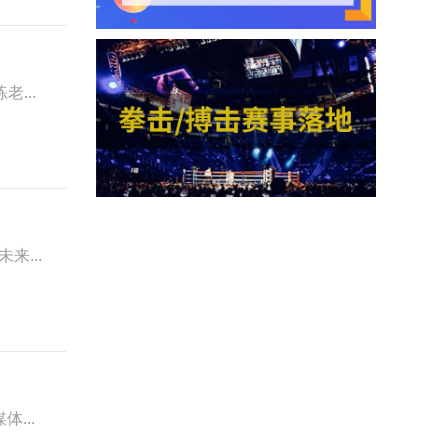
老...
来...
体...