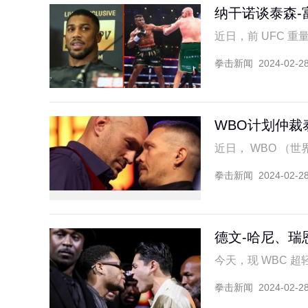
纳干诺谈泰森-
近日，前 UFC 重量
拳击新闻
2024-02-2
WBO计划仲裁
近日， WBO （世界
拳击新闻
2024-02-2
德文-哈尼、瑞
今天，现 WBC 超轻
拳击新闻
2024-02-2