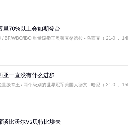
9
富里70%以上会如期登台
/IBF/WBO/IBO 重量级拳王奥莱克桑德拉 - 乌西克（ 21-0 ， 14KO
9
西亚一直没有什么进步
量级拳王 / 两个级别的世界冠军美国人德文 - 哈尼（ 31-0 ， 15KO
9
席谈比沃尔Vs贝特比埃夫