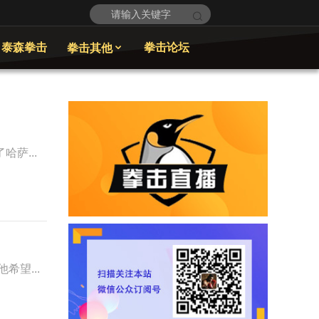
泰森拳击
拳击论坛
拳击其他

哈萨...
希望...