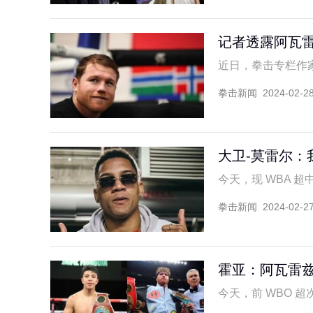
记者透露阿瓦雷
近日，拳击专栏作家丹
拳击新闻
2024-02-2
大卫-莫雷尔：
今天，现 WBA 超中
拳击新闻
2024-02-2
霍亚：阿瓦雷
今天，前 WBO 超次