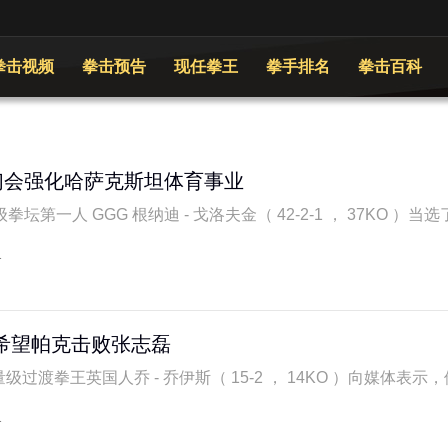
拳击视频
拳击预告
现任拳王
拳手排名
拳击百科
们会强化哈萨克斯坦体育事业
第一人 GGG 根纳迪 - 戈洛夫金（ 42-2-1 ， 37KO ）当选了
1
希望帕克击败张志磊
级过渡拳王英国人乔 - 乔伊斯（ 15-2 ， 14KO ）向媒体表示，他
1