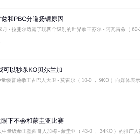
兹和PBC分道扬镳原因
 - 拉斐尔透露了现四个级别的世界拳王苏尔 - 阿瓦雷兹（ 60-2-2 
8
我可以秒杀KO贝尔兰加
量级普通拳王古巴人大卫 - 莫雷尔（ 10-0 ， 9KO ）向媒体表示，
7
兹眼下不会和蒙圭亚比赛
中量级拳王墨西哥人加梅 - 蒙圭亚（ 43-0 ， 34KO ）的推广人德