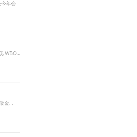
曼今年会
WBO...
金...