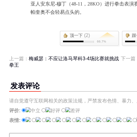
亚人安东尼
-
穆丁（
48-11
，
28KO
）进行拳击表演
帕奎奥不会轻易点头的。
(2)
顶一下
踩
66.7%
上一篇：
梅威瑟：不应让洛马琴科3-4场比赛就挑战
下一篇
拳王
发表评论
请自觉遵守互联网相关的政策法规，严禁发布色情、暴力、
评价:
中立
好评
差评
表情: