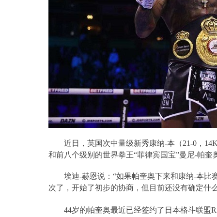
近日，英国次中量级新秀康纳
-
本（
21-0
，
14
和前八个级别的世界拳王“菲律宾国宝”曼尼
-
帕奎
埃迪
-
赫恩说：“如果帕奎奥下来和康纳
-
本比
次了，开始了初步的协商，但目前还没有确定什么
44
岁的帕奎奥最近已经签约了日本格斗联盟
R