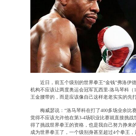
近日，前五个级别的世界拳王“金钱”弗洛伊
机构不应该让两度奥运会冠军瓦西里
-
洛马琴科（
王金腰带的，而是应该像自己这样老老实实的先
梅威瑟说：“洛马琴科在打了
400
多场业余比
觉得不应该允许他在第
3-4
场职业比赛就直接挑战
得了挑战世界拳王的资格，也是我自己努力挣来
成为世界拳王了，一个级别身甚至超过
4
个拳王，