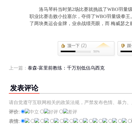
洛马琴科当时第
2
场比赛就挑战了
WBO
羽量
职业比赛击败小拉塞尔，夺得了
WBO
羽量级拳王
了两块奥运会金牌，业余战绩亮眼，而 梅威瑟之
(2)
顶一下
踩
50%
上一篇：
泰森-富里前教练：千万别低估乌西克
发表评论
请自觉遵守互联网相关的政策法规，严禁发布色情、暴力、
评价:
中立
好评
差评
表情: