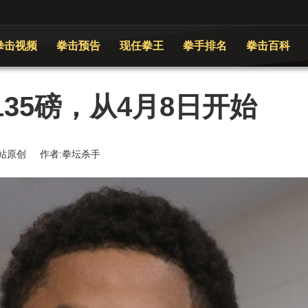
拳击视频
拳击预告
现任拳王
拳手排名
拳击百科
35磅，从4月8日开始
 来源:本站原创 作者:拳坛杀手