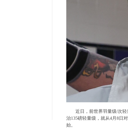
近日，前世界羽量级
/
次轻
治
135
磅轻量级，就从
4
月
8
日对
始。