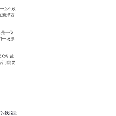
一位不败
在新泽西
森是一位
们一场漂
沃塔
-
戴
后可能要
打的我很晕