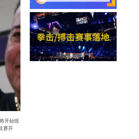
将开始统
汰赛开