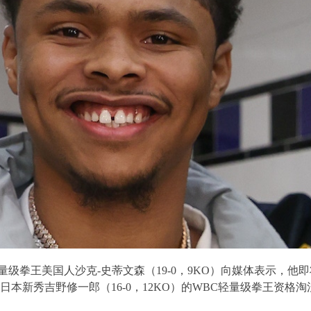
量级拳王美国人沙克
-
史蒂文森（
19-0
，
9KO
）向媒体表示，他即
日本新秀吉野修一郎（
16-0
，
12KO
）的
WBC
轻量级拳王资格淘