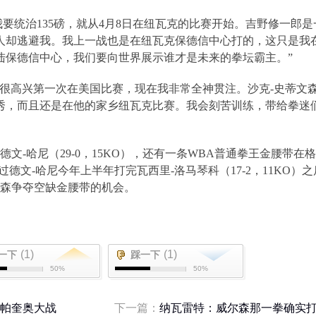
我要统治
135
磅，就从
4
月
8
日在纽瓦克的比赛开始。吉野修一郎是
人却逃避我。我上一战也是在纽瓦克保德信中心打的，这只是我
陆保德信中心，我们要向世界展示谁才是未来的拳坛霸主。”
我很高兴第一次在美国比赛，现在我非常全神贯注。沙克
-
史蒂文
秀，而且还是在他的家乡纽瓦克比赛。我会刻苦训练，带给拳迷
德文
-
哈尼（
29-0
，
15KO
），还有一条
WBA
普通拳王金腰带在格
过德文
-
哈尼今年上半年打完瓦西里
-
洛马琴科（
17-2
，
11KO
）之
森争夺空缺金腰带的机会。
(1)
(1)
一下
踩一下
50%
50%
s帕奎奥大战
下一篇：
纳瓦雷特：威尔森那一拳确实