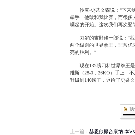
沙克
-
史蒂文森说：“下来
拳手，他敢和我比赛，而很多
崛起的开始。这次我们再次登
31
岁的吉野修一郎说：“
两个级别的世界拳王，非常优
亮的胜利。”
现在
135
磅四料世界拳王是
维斯（
28-0
，
26KO
）手上。不
升级到
140
磅了，这给了史蒂文
顶
上一篇：
赫恩欲撮合康纳-本V