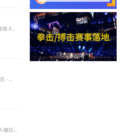
/I...
 ...
穆拉...