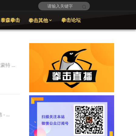
泰森拳击
拳击论坛
拳击其他

特 ...
...