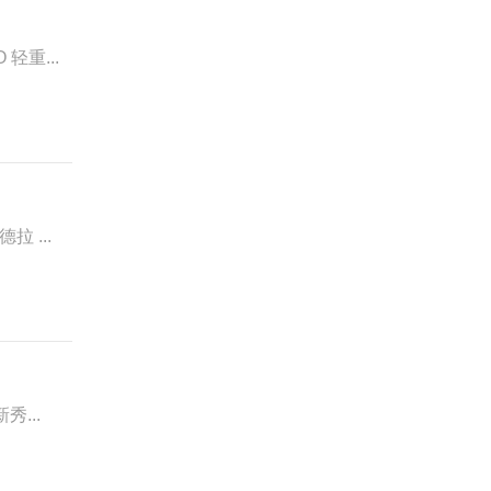
轻重...
 ...
秀...