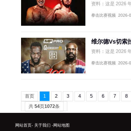
资料：这是 2026
拳击比赛视频
2026-
维尔德Vs切索
资料：这是 2026
拳击比赛视频
2026-
首页
1
2
3
4
5
6
7
8
共
54
页
1072
条
网站首页
-
关于我们
-
网站地图