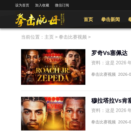
设为首页
加入收藏
微信订阅
首页
拳击新闻
当前位置：
主页
>
拳击比赛视频
>
罗奇Vs塞佩达
资料：这是 2026 
拳击比赛视频
2026-
穆拉塔拉Vs肯
资料：这是 2026 
拳击比赛视频
2026-