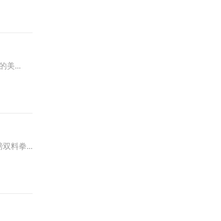
美...
双料拳...