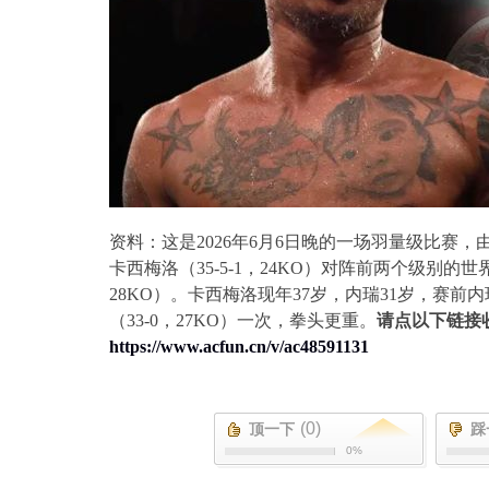
资料：这是
2026
年
6
月
6
日晚的一场羽量级比赛，
卡西梅洛（
35-5-1
，
24KO
）对阵前两个级别的世
28KO
）。卡西梅洛现年
37
岁，内瑞
31
岁，赛前内
（
33-0
，
27KO
）一次，拳头更重。
请点以下链接
https://www.acfun.cn/v/ac48591131
(0)
顶一下
踩
0%