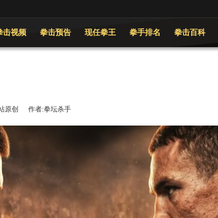
拳击视频
拳击预告
现任拳王
拳手排名
拳击百科
 来源:本站原创 作者:拳坛杀手