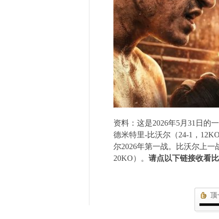
资料：这是
2026
年
5
月
31
日的一
德米特里
-
比沃尔（
24-1
，
12K
尔
2026
年第一战。比沃尔上一
20KO
）。
请点以下链接收看比
顶