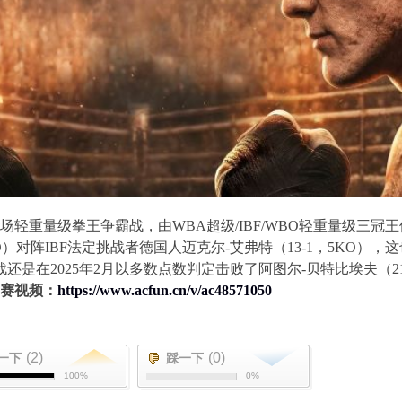
场轻重量级拳王争霸战，由
WBA
超级
/IBF/WBO
轻重量级三冠王
O
）对阵
IBF
法定挑战者德国人迈克尔
-
艾弗特（
13-1
，
5KO
），这
战还是在
2025
年
2
月以多数点数判定击败了阿图尔
-
贝特比埃夫（
2
赛视频：
https://www.acfun.cn/v/ac48571050
(2)
(0)
一下
踩一下
100%
0%