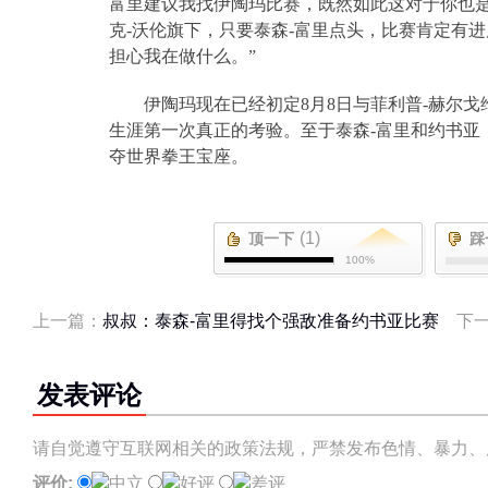
富里建议我找伊陶玛比赛，既然如此这对于你也
克
-
沃伦旗下，只要泰森
-
富里点头，比赛肯定有进
担心我在做什么。”
伊陶玛现在已经初定
8
月
8
日与菲利普
-
赫尔戈
生涯第一次真正的考验。至于泰森
-
富里和约书亚
夺世界拳王宝座。
(1)
顶一下
踩
100%
上一篇：
叔叔：泰森-富里得找个强敌准备约书亚比赛
下
发表评论
请自觉遵守互联网相关的政策法规，严禁发布色情、暴力、
评价:
中立
好评
差评