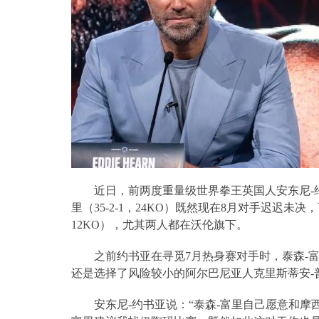
近日，前两度重量级世界拳王英国人安东尼
-
里（
35-2-1
，
24KO
）既然现在
8
月对手迟迟未决，
12KO
），尤其两人都在沃伦旗下。
之前约书亚在寻觅
7
月热身赛对手时，泰森
-
还是选择了风险较小的阿尔巴尼亚人克里斯蒂安
-
安东尼
-
约书亚说：“泰森
-
富里自己愿意和摩