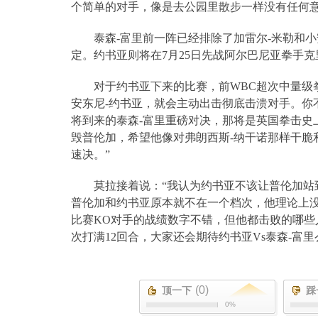
个简单的对手，像是去公园里散步一样没有任何意
泰森
-
富里前一阵已经排除了加雷尔
-
米勒和小
定。约书亚则将在
7
月
25
日先战阿尔巴尼亚拳手克
对于约书亚下来的比赛，前
WBC
超次中量级
安东尼
-
约书亚，就会主动出击彻底击溃对手。你
将到来的泰森
-
富里重磅对决，那将是英国拳击史
毁普伦加，希望他像对弗朗西斯
-
纳干诺那样干脆
速决。”
莫拉接着说：“我认为约书亚不该让普伦加站
普伦加和约书亚原本就不在一个档次，他理论上
比赛
KO
对手的战绩数字不错，但他都击败的哪些
次打满
12
回合，大家还会期待约书亚
Vs
泰森
-
富里
(0)
顶一下
踩
0%