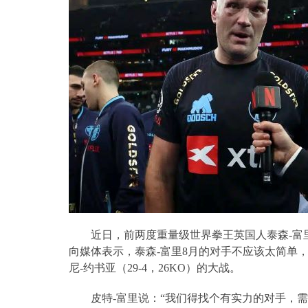
近日，前两度重量级世界拳王英国人泰森
-
富
向媒体表示，泰森
-
富里
8
月的对手不应该太简单
尼
-
约书亚（
29-4
，
26KO
）的大战。
皮特
-
富里说：“我们得找个有实力的对手，