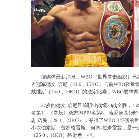
据媒体最新消息，
WBO
（世界拳击组织）已
界冠军德文
-
哈尼（
33-0
，
15KO
）与前
WBO
轻量
戴维斯（
15-0
，
10KO
）的法定比赛，
WBO
要求两
27
岁的德文
-
哈尼目前职业战绩
33
战全胜，
15
名第
1
，《拳坛》杂志
P4P
排名第
8
。哈尼身高
1
米
7
恩
-
诺曼（
29-1
，
23KO
），夺得了
WBO-147
磅的
小坎伯索斯、普罗格雷斯、何塞
-
拉米雷兹，是一
（
25-0
，
11KO
）略逊色一些。