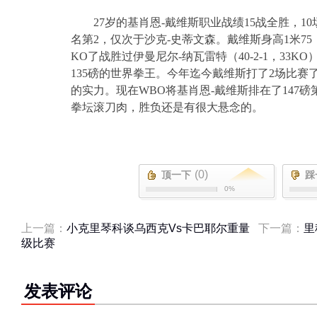
27
岁的基肖恩
-
戴维斯职业战绩
15
战全胜，
10
名第
2
，仅次于沙克
-
史蒂文森。戴维斯身高
1
米
75
KO
了战胜过伊曼尼尔
-
纳瓦雷特（
40-2-1
，
33KO
135
磅的世界拳王。今年迄今戴维斯打了
2
场比赛
的实力。现在
WBO
将基肖恩
-
戴维斯排在了
147
磅
拳坛滚刀肉，胜负还是有很大悬念的。
(0)
顶一下
踩
0%
上一篇：
小克里琴科谈乌西克Vs卡巴耶尔重量
下一篇：
里
级比赛
发表评论