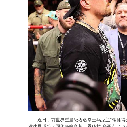
近日，前世界重量级著名拳王乌克兰“钢锤博
媒体展望起了同胞晚辈奥莱克桑德拉
-
乌西克（
25-