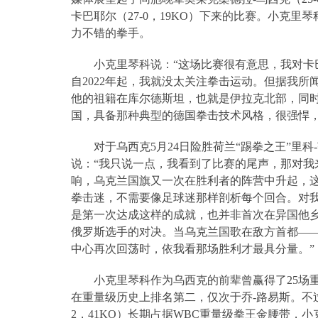
卡巴耶尔（
27-0
，
19KO
）下来的比赛。小克里琴
力不错的拳手。
小克里琴科说：“这场比赛很有意思，我对卡
自
2022
年起，我就没太关注拳击运动。但据我所
他的祖籍在库尔德斯坦，也就是伊拉克北部，同
国，具备那种典型的德国拳击技术风格，很强悍，
对于乌西克
5
月
24
日险胜荷兰“踢拳之王”里科
-
说：“我只说一点，我看到了比赛的尾声，那对我
响，乌克兰国旗又一次在胜利者的阵营中升起，
拳击迷，不需要像足球迷那样剖析每个回合。对
是第一次达成这样的成就，也并非首次在异国他
俄罗斯选手的对决。当乌克兰国歌在敌方首都
—
中心再次回荡时，依我看那场胜利才最具分量。”
小克里琴科作为乌西克的前辈曾赢得了
25
场
在重量级历史上排名第二，仅次于乔
-
路易斯。不
2
，
41KO
）长期占据
WBC
重量级拳王金腰带，小