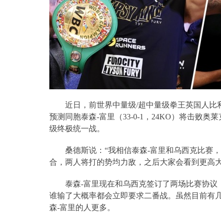
近日，前世界中量级
/
超中量级拳王英国人比
预测同胞泰森
-
富里（
33-0-1
，
24KO
）将击败奥莱
级终极统一战。
桑德斯说：“我相信泰森
-
富里和乌西克比赛，
合，两人将打的势均力敌，之后大家会看到更高
泰森
-
富里现在和乌西克签订了两场比赛协议
谁输了大概率都会立即要求二番战。虽然目前有
森
-
富里的人更多。