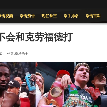
拳击视频
拳击预告
现任拳王
拳手排名
拳击百科
不会和克劳福德打
来源:未知 作者:拳坛杀手