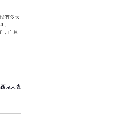
没有多大
-0
，
了，而且
乌西克大战