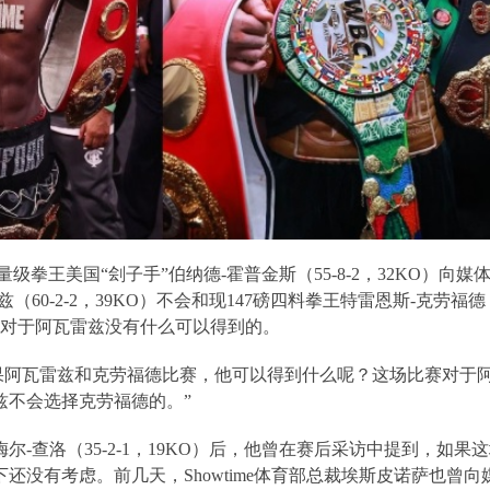
量级拳王美国“刽子手”伯纳德
-
霍普金斯（
55-8-2
，
32KO
）向媒
兹（
60-2-2
，
39KO
）不会和现
147
磅四料拳王特雷恩斯
-
克劳福德
对于阿瓦雷兹没有什么可以得到的。
果阿瓦雷兹和克劳福德比赛，他可以得到什么呢？这场比赛对于
兹不会选择克劳福德的。”
梅尔
-
查洛（
35-2-1
，
19KO
）后，他曾在赛后采访中提到，如果这
下还没有考虑。前几天，
Showtime
体育部总裁埃斯皮诺萨也曾向