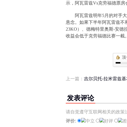
示，阿瓦雷兹
Vs
克劳福德票房
阿瓦雷兹明年
5
月的对手大
悬念。如果下半年阿瓦雷兹不
23KO
）、德梅特里奥斯
-
安德
收益会低于克劳福德比赛一截
顶
上一篇：
吉尔贝托-拉米雷兹
发表评论
请自觉遵守互联网相关的政策
评价:
中立
好评
差