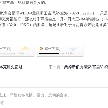
会非常高，绝对是有意义的。
概率会是现
WBC
中量级拳王吉玛尔
-
查洛（
32-0
，
22KO
），只是
和克劳福德打，那么对手可能会是
11
月
25
日大卫
-
本纳维德兹（
27
拉德（
32-0
，
19KO
）的胜者，这场比赛对于阿瓦雷兹来说危险多
。
(1)
(5)
一下
踩一下
16.7%
83.3%
基本完胜史密斯
下一篇：
桑德斯预测泰森-富里Vs
法规，严禁发布色情、暴力、反动的言论。
评