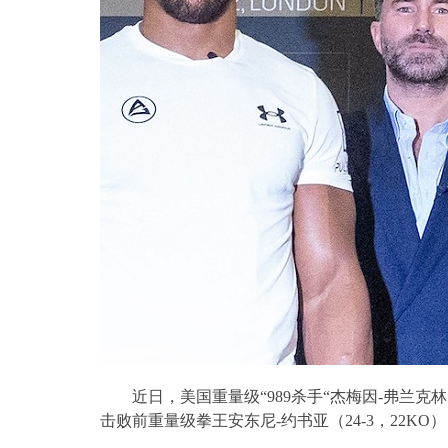
近日，美国重量级“
989
杀手“杰梅因
-
弗兰克林
击败前重量级拳王安东尼
-
约书亚（
24-3
，
22KO
）