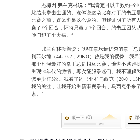
杰梅因
-
弗兰克林说：“我肯定可以击败约书
此结束拳击生涯的。媒体说这场比赛对于约书亚
比赛之前，媒体也是这么说的。但我证明了所有
赢了
7
个回合，怀特只赢了
5
个回合。约书亚团队
他们犯了个大错。”
弗兰克林接着说：“现在拳坛最优秀的拳手总
利菲尔德（
44-10-2
，
29KO
）曾是我的偶像，我希
那个时候最好的拳手总是相互比赛，谁也不逃避
重现
90
年代的激情，再次征服拳迷们。我不理解
该至少打
3
次。我看了约书亚和乌西克（
20-0
，
13
我的关注，让我开始重新审视拳击，乌西克带来
素。”
(0)
顶一下
踩
0%