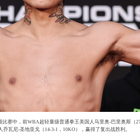
级比赛中，前
WBA
超轻量级普通拳王美国人马里奥
-
巴里奥斯（
2
人乔瓦尼
-
圣地亚戈（
14-3-1
，
10KO
），赢得了复出战胜利。