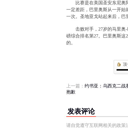
比赛是在美国圣安东尼奥
一定差距，巴里奥斯从一开始
一次。圣地亚戈站起来后，巴
击败对手，
27
岁的马里奥
-
磅综合排名第
27
。巴里奥斯这
2
的。
顶
上一篇：
约书亚：乌西克二战
抱歉
发表评论
请自觉遵守互联网相关的政策