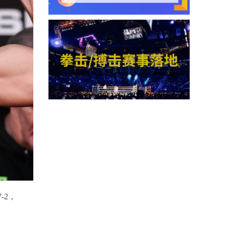
7-2
，