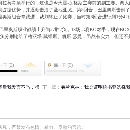
阿拉莫穹顶举行的，这也是今天雷
-
瓦格斯主赛前的副主赛。两人
就占据优势，并逐渐击溃了圣地亚戈。第
8
回合，巴里奥斯击倒了
里奥斯组合拳跟进，裁判终止了比赛，当时第
8
回合进行到
1
分
42
巴里奥斯职业战绩上升为
27
胜
2
负，
18
场比赛
KO
对手，现在
BOX
负分别输给了格沃塔
-
戴维斯、凯斯
-
瑟曼，虽然有实力，但还不
(2)
(0)
一下
踩一下
100%
0%
赛后我发言不当，很
下一篇：
弗兰克林：我会证明约书亚选择
法规，严禁发布色情、暴力、反动的言论。