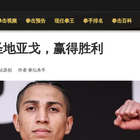
拳击视频
拳击预告
现任拳王
拳手排名
拳击百科
圣地亚戈，赢得胜利
 来源:本站原创 作者:拳坛杀手