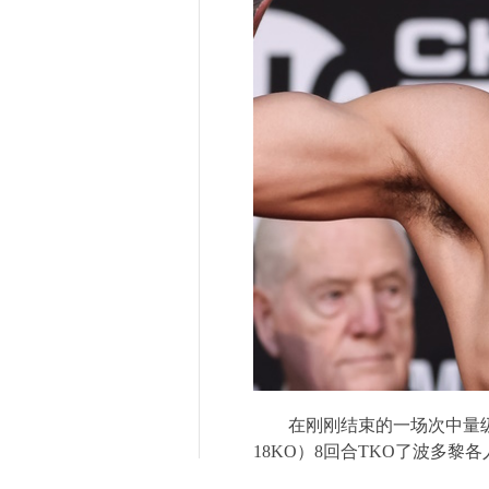
在刚刚结束的一场次中量
18KO
）
8
回合
TKO
了波多黎各