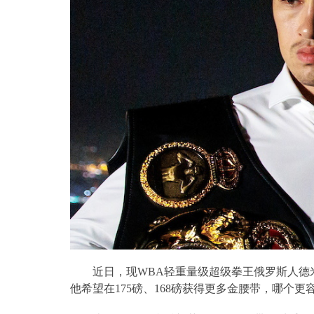
近日，现
WBA
轻重量级超级拳王俄罗斯人德
他希望在
175
磅、
168
磅获得更多金腰带，哪个更