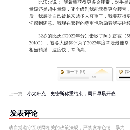
比沃尔说：“我希望获得更多金腰带，对手是
量级还是超中量级，哪个级别我能获得更金腰带
后，我感觉自己被越来越多人尊重了，我要获得
切感到满意。我现在获得的尊重也激励着我要继续
32
岁的比沃尔
2022
年分别击败了阿瓦雷兹（
5
30KO
），被各大媒体评为了
2022
年度拳坛最佳拳
相当精湛，速度快，拳商高。
(0)
顶一下
踩
0%
上一篇：
小尤班克、史密斯称重结束，周日早晨开战
发表评论
请自觉遵守互联网相关的政策法规，严禁发布色情、暴力、