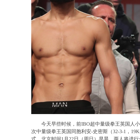
今天早些时候，前
IBO
超中量级拳王英国人小
次中量级拳王英国同胞利安
-
史密斯（
32-3-1
，
19
式。北京时间
1
月
22
日（周日）早晨，两人将进行