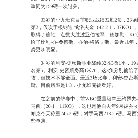
重同为
159
磅一次过关。
33
岁的小尤班克目前职业战绩
32
胜
2
负，
23
场
第
2
，仅次于根纳迪
-
戈洛夫金（
42-2-1
，
37KO
）
取得了连胜，点数大胜过亚伯拉罕、德加勒，
KO
给了比利
-
乔
-
桑德斯、乔治
-
格洛夫斯。最近几年
势更加明显。
34
岁的利安
-
史密斯职业战绩
32
胜
3
负
1
平，
19
名第
5
。利安
-
史密斯身高
1
米
76
，这
3
负分别输给
攻，但技术不够全面。最近
3
场比赛，利安
-
史密
斯。目前赔率是
1-3
，小尤班克被看好。
在之前的垫赛中，前
WBO
重量级拳王约瑟夫
-
马西（
20-1
，
11KO
），这也是他自去年
9
月被乔
-
帕克今天称重
245.25
磅，对手马西
213.25
磅。马西
些单薄。