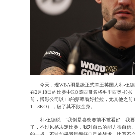
今天，现
WBA
羽量级正式拳王英国人利
-
伍德
在
2
月
18
日的比赛中
KO
墨西哥名将毛里西奥
-
拉拉
前，博彩公司以
1-3
的赔率看好拉拉，尤其他之前
1
，
8KO
），破了其不败金身。
利
-
伍德说：“我倒是喜欢赛前不被看好，我
了，不过风格决定比赛，我对自己的能力很自信
的一战，不过如果我贯彻好自己的战术，比赛不