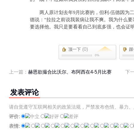
两人原计划去年
9
月比赛的，但利
-
伍德因为
德说：“拉拉之前说我装病让我不爽。我为什么要
要选择他。我只是要看看自己到底多强，也会证明
(0)
顶一下
踩
0%
上一篇：
赫恩欲撮合比沃尔、布阿西在4-5月比赛
下
发表评论
请自觉遵守互联网相关的政策法规，严禁发布色情、暴力、
评价:
中立
好评
差评
表情: