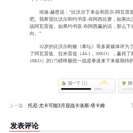
埃迪
-
赫恩说：“比沃尔下来会和苏尔
-
阿瓦雷
吧。我希望比沃尔和约书亚
-
布阿西比赛，如果比
战阿瓦雷兹。如果约书亚
-
布阿西赢的话，那么下
向。”
32
岁的比沃尔刚被《拳坛》等多家媒体评为
了阿瓦雷兹、拉米雷兹（
44-1
，
30KO
），赢得了
18KO
）的
175
磅终极统一战是拳迷来下来最期待
(1)
顶一下
踩
100%
上一篇：
托尼-尤卡可能3月迎战卡洛斯-塔卡姆
发表评论