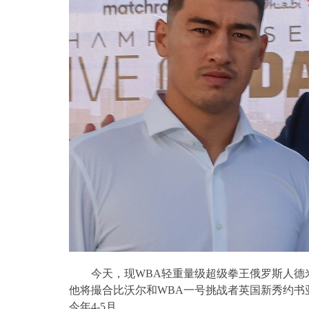
今天，现
WBA
轻重量级超级拳王俄罗斯人德
他将撮合比沃尔和
WBA
一号挑战者英国新秀约书
今年
4-5
月。