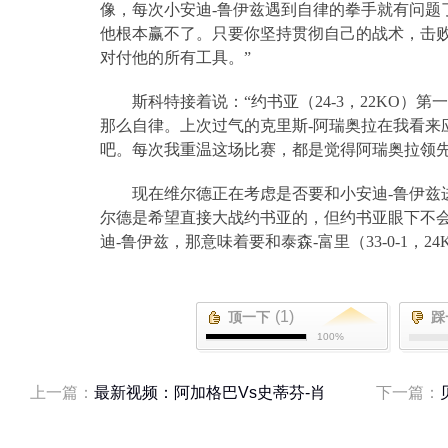
像，每次小安迪
-
鲁伊兹遇到自律的拳手就有问题
他根本赢不了。只要你坚持贯彻自己的战术，击
对付他的所有工具。”
斯科特接着说：“约书亚（
24-3
，
22KO
）第一
那么自律。上次过气的克里斯
-
阿瑞奥拉在我看来
吧。每次我重温这场比赛，都是觉得阿瑞奥拉领
现在维尔德正在考虑是否要和小安迪
-
鲁伊兹
尔德是希望直接大战约书亚的，但约书亚眼下不
迪
-
鲁伊兹，那意味着要和泰森
-
富里（
33-0-1
，
24
(1)
顶一下
踩
100%
上一篇：
最新视频：阿加格巴Vs史蒂芬-肖
下一篇：