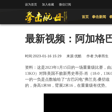
设为首页
加入收藏
微信订阅
首页
拳击新闻
最新视频：阿加格巴
时间:2023-01-16 15:29 来源:优酷 作者:为拳而
资料：这是
2023
年
1
月
15
日的一场重量级比赛，由
13KO
）对阵美国不败新秀史蒂芬
-
肖（
18-0
，
13K
一的一负是点数输给了“古巴闪电”弗兰克
-
桑切兹
的，身高1米98，臂展2米16，在重量级有优势。