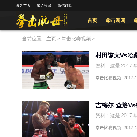
设为首页
加入收藏
微信订阅
首页
拳击新闻
当前位置：
主页
>
拳击比赛视频
>
村田谅太Vs哈
资料：这是 2017 
拳击比赛视频
2017-
吉梅尔-查洛V
资料：这是 2017 
拳击比赛视频
2017-