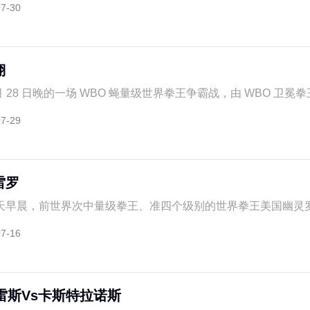
07-30
翔
7 月 28 日晚的一场 WBO 蝇量级世界拳王争霸战，由 WBO 卫冕拳王 /
07-29
雷罗
早晨，前世界次中量级拳王、准四个级别的世界拳王美国幽灵罗伯特
07-16
雷斯Vs卡斯特拉诺斯