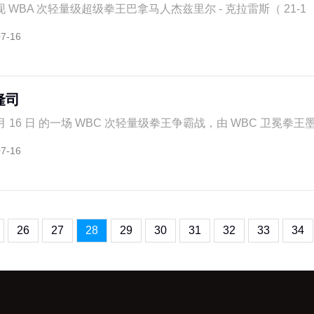
BA 次轻量级超级拳王巴拿马人杰兹里尔 - 克拉雷斯（ 21-1 ， 8
07-16
隆司
月 16 日 的一场 WBC 次轻量级拳王争霸战，由 WBC 卫冕拳王墨
07-16
26
27
28
29
30
31
32
33
34