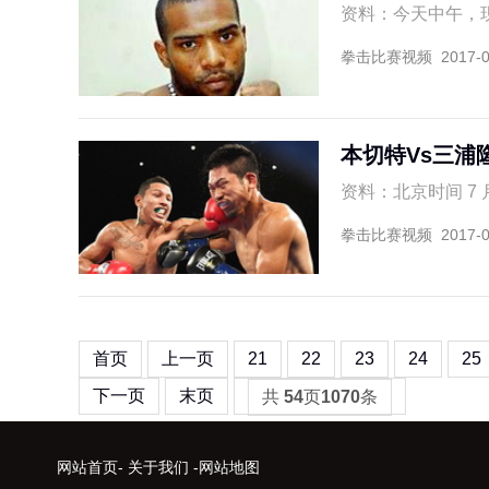
资料：今天中午，现 W
拳击比赛视频
2017-
本切特Vs三浦
资料：北京时间 7 
拳击比赛视频
2017-
首页
上一页
21
22
23
24
25
下一页
末页
共
54
页
1070
条
网站首页
-
关于我们
-
网站地图