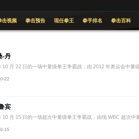
拳击视频
拳击预告
现任拳王
拳手排名
拳击百科
桑-丹
年 10 月 22 日的一场中量级拳王争霸战，由 2012 年奥运会中量级
10-22
s鲁宾
年 10 月 15 日的一场超次中量级拳王争霸战，由现 WBC 超次中量
10-15