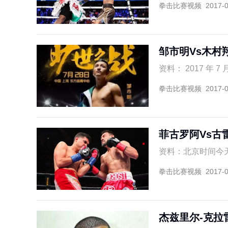
拳击比赛视频
2017-
邹市明Vs木村
资料： 2017 年 
拳击比赛视频
2017-
菲古罗阿Vs古
资料：北京时间今天
拳击比赛视频
2017-
杰兹里尔-克拉