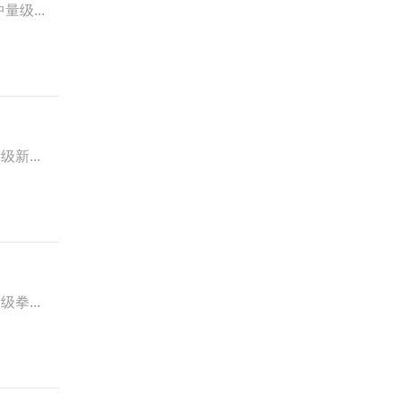
量级...
新...
拳...