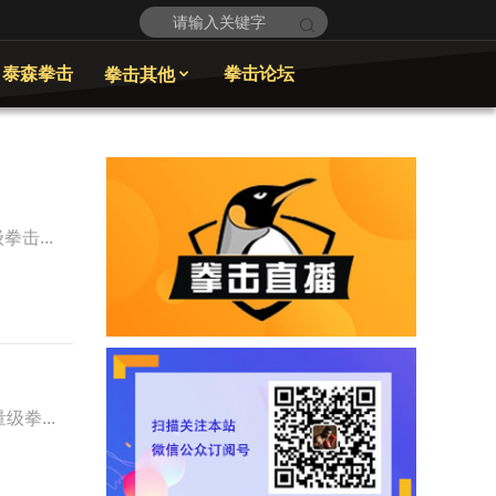
泰森拳击
拳击论坛
拳击其他

拳击...
级拳...