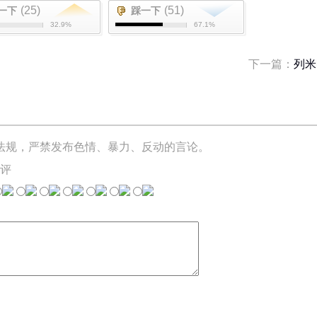
(25)
(51)
一下
踩一下
32.9%
67.1%
下一篇：
列米
法规，严禁发布色情、暴力、反动的言论。
评