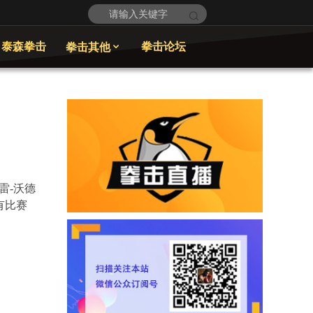
泰森拳击
拳击论坛
拳击其他

雷
-
沃德
有比赛