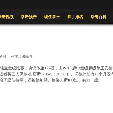
拳击视频
拳击预告
现任拳王
拳手排名
拳击百科
 来源:优酷网 作者:为拳而生
轻重量级比赛，协议体重172磅，由
WBA
超中量级超级拳王安德
战者英国人保尔
-
史密斯（
35-5
，
20KO
）。沃德此前有
19
个月没
给了亚伯拉罕，还被德加勒、格洛夫斯
KO
过，实力一般。