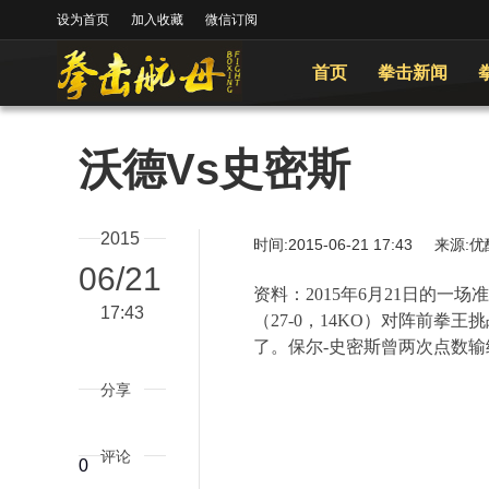
设为首页
加入收藏
微信订阅
首页
拳击新闻
沃德Vs史密斯
2015
时间:2015-06-21 17:43
06/21
资料：
2015
年
6
月
21
日的一场准
17:43
（
27-0
，
14KO
）对阵前拳王挑
了。保尔
-
史密斯曾两次点数输
分享
评论
0