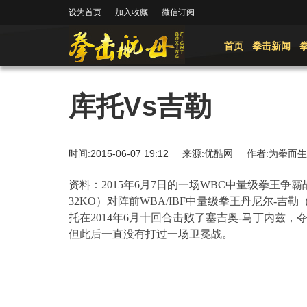
设为首页
加入收藏
微信订阅
首页
拳击新闻
库托Vs吉勒
时间:2015-06-07 19:12 来源:优酷网 作者:为拳
资料：
2015
年
6
月
7
日
的一场
WBC
中量级拳王争霸
32KO
）对阵前
WBA/IBF
中量级拳王丹尼尔
-
吉勒
托在
2014
年
6
月十回合击败了塞吉奥
-
马丁内兹，
但此后一直没有打过一场卫冕战。