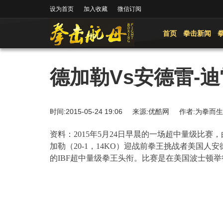
设为首页
加入收藏
微信订阅
首页
拳击新闻
德加勒Vs安德雷-
时间:2015-05-24 19:06 来源:优酷网 作者:为拳
资料：
2015
年
5
月
24
日早晨
的一场超中量级比赛，
加勒（
20-1
，
14KO
）迎战前拳王挑战者美国人安
的
IBF
超中量级拳王头衔。比赛是在美国波士顿举