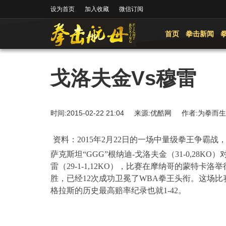
设为首页
加入收藏
微信订阅
首页
拳击新闻
戈洛夫金Vs穆雷
时间:2015-02-22 21:04 来源:优酷网 作者:为拳
资料：
2015
年
2
月
22
日
的一场中量级拳王争霸战
萨克斯坦“
GGG
”根纳迪
-
戈洛夫金（
31-0,28KO
）
雷（
29-1-1
,12KO
），比赛在摩纳哥的蒙特卡洛举
胜，已经
12
次成功卫冕了
WBA
拳王头衔。这场比
格拉斯的历史最高赔率纪录也就
1-42
。