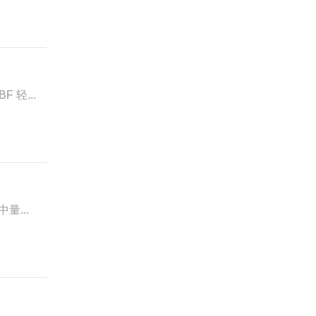
 轻...
量...