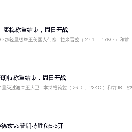
5
、康梅称重结束，周日开战
 超轻量级拳王美国人何塞 - 拉米雷兹（ 27-1 ， 17KO ）和前 IBF
5
普朗特称重结束，周日开战
量级过渡拳王大卫 - 本纳维德兹（ 26-0 ， 23KO ）和前 IBF 超中
5
德兹Vs普朗特胜负5-5开