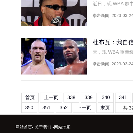
近日，现 WBA 超中
拳击新闻
2023-03-2
杜布瓦：我自信
天，现 WBA 重量级
拳击新闻
2023-03-2
首页
上一页
338
339
340
341
350
351
352
下一页
末页
共
3
网站首页
-
关于我们
-
网站地图