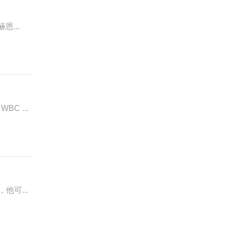
恩...
C ...
他可...