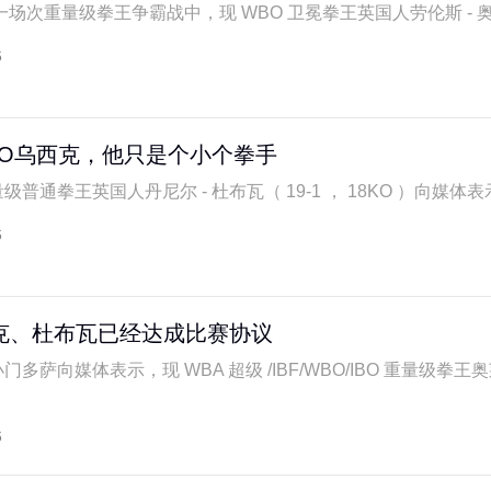
场次重量级拳王争霸战中，现 WBO 卫冕拳王英国人劳伦斯 - 奥科
6
KO乌西克，他只是个小个拳手
级普通拳王英国人丹尼尔 - 杜布瓦（ 19-1 ， 18KO ）向媒体表示
6
克、杜布瓦已经达成比赛协议
门多萨向媒体表示，现 WBA 超级 /IBF/WBO/IBO 重量级拳王
6