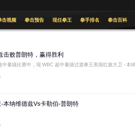
拳击视频
拳击预告
现任拳王
拳手排名
拳击百科
兹击败普朗特，赢得胜利
中量级比赛中，现 WBC 超中量级过渡拳王美国红旗大卫 - 本纳维
6
-本纳维德兹Vs卡勒伯-普朗特
6