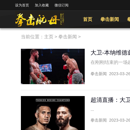
设为首页
加入收藏
微信订阅
首页
拳击新闻
当前位置：
主页
>
拳击新闻
>
大卫-本纳维德
在刚刚结束的一场超
拳击新闻
2023-03-2
超清直播：大卫
...
拳击新闻
2023-03-2