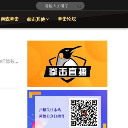
泰森拳击
拳击论坛
拳击其他

德兹...