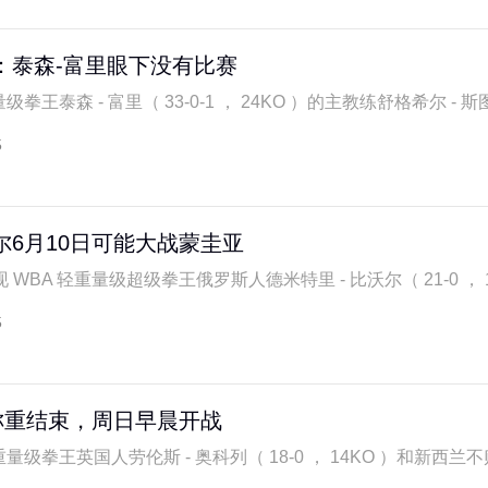
：泰森-富里眼下没有比赛
拳王泰森 - 富里（ 33-0-1 ， 24KO ）的主教练舒格希尔 - 斯图
5
尔6月10日可能大战蒙圭亚
BA 轻重量级超级拳王俄罗斯人德米特里 - 比沃尔（ 21-0 ， 11K
5
称重结束，周日早晨开战
量级拳王英国人劳伦斯 - 奥科列（ 18-0 ， 14KO ）和新西兰不败