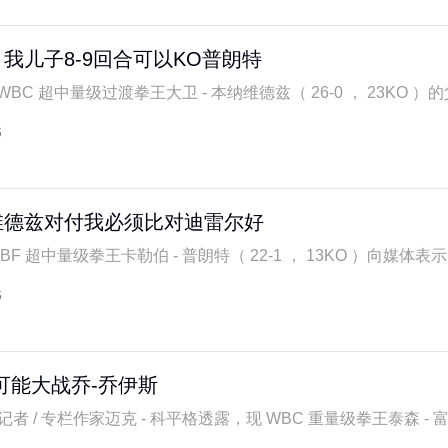
我儿子8-9回合可以KO普朗特
C 超中量级过渡拳王大卫 - 本纳维德兹（ 26-0 ， 23KO ）的父亲
6
维德兹对付我必须比对迪雷尔好
F 超中量级拳王卡勒伯 - 普朗特（ 22-1 ， 13KO ）向媒体表示，
6
可能大战乔-乔伊斯
记者 / 专栏作家迈克 - 科平格透露，现 WBC 重量级拳王泰森 - 富里