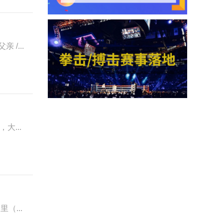
 /...
大...
（...