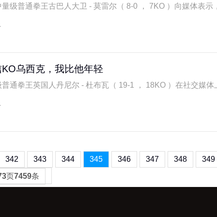
量级普通拳王古巴人大卫 - 莫雷尔（ 8-0 ， 7KO ）向媒体表示，
4
KO乌西克，我比他年轻
普通拳王英国人丹尼尔 - 杜布瓦（ 19-1 ， 18KO ）在社交媒体上
4
342
343
344
345
346
347
348
349
73
页
7459
条