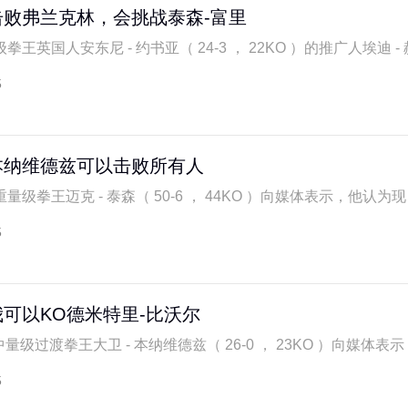
败弗兰克林，会挑战泰森-富里
英国人安东尼 - 约书亚（ 24-3 ， 22KO ）的推广人埃迪 - 赫
5
本纳维德兹可以击败所有人
拳王迈克 - 泰森（ 50-6 ， 44KO ）向媒体表示，他认为现 WB
5
可以KO德米特里-比沃尔
量级过渡拳王大卫 - 本纳维德兹（ 26-0 ， 23KO ）向媒体表示，
5