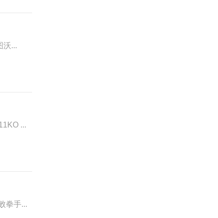
沃...
O ...
拳手...