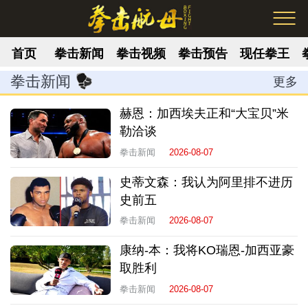
首页
拳击新闻
拳击视频
拳击预告
现任拳王
拳击新闻
更多
赫恩：加西埃夫正和“大宝贝”米
勒洽谈
拳击新闻
2026-08-07
史蒂文森：我认为阿里排不进历
史前五
拳击新闻
2026-08-07
康纳-本：我将KO瑞恩-加西亚豪
取胜利
拳击新闻
2026-08-07