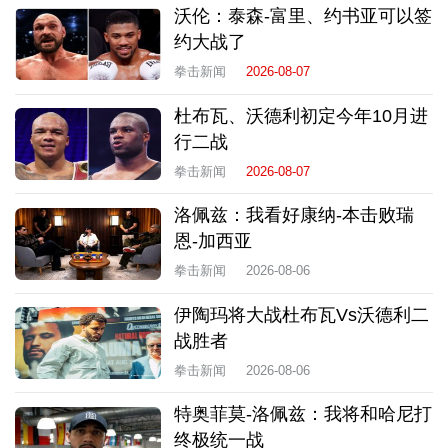
沃伦：泰森-富里、约书亚可以签
约大战了
拳击新闻
2026-08-07
杜布瓦、沃德利初定今年10月进
行二战
拳击新闻
2026-08-07
洛佩兹：我看好康纳-本击败瑞
恩-加西亚
拳击新闻
2026-08-06
伊陶玛将大战杜布瓦Vs沃德利二
战胜者
拳击新闻
2026-08-06
特奥菲莫-洛佩兹：我将和哈尼打
终极统一战