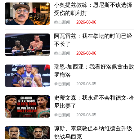
小奥提兹教练：恩尼斯不该选择
受伤的凯利打
拳击新闻
2026-08-06
阿瓦雷兹：我在拳坛的时间已经
不长了
拳击新闻
2026-08-06
瑞恩-加西亚：我看好洛佩兹击败
罗梅洛
拳击新闻
2026-08-05
史蒂文森：我永远不会和德文-哈
尼比赛了
拳击新闻
2026-08-05
琼斯、泰森敦促本纳维德兹升级
挑战乌西克