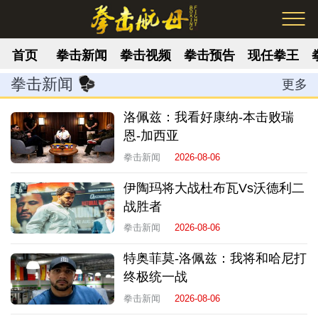
首页
拳击新闻
拳击视频
拳击预告
现任拳王
拳击新闻
更多
洛佩兹：我看好康纳-本击败瑞
恩-加西亚
拳击新闻
2026-08-06
伊陶玛将大战杜布瓦Vs沃德利二
战胜者
拳击新闻
2026-08-06
特奥菲莫-洛佩兹：我将和哈尼打
终极统一战
拳击新闻
2026-08-06