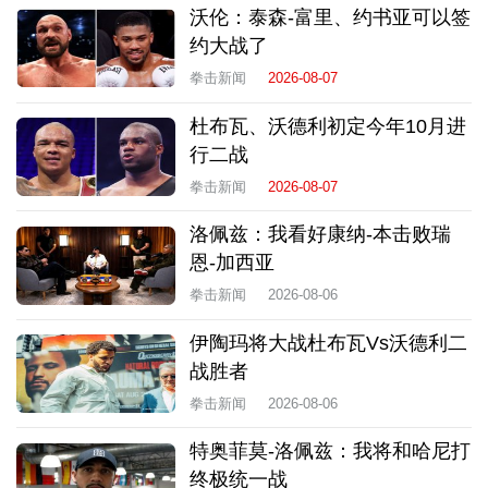
沃伦：泰森-富里、约书亚可以签
约大战了
拳击新闻
2026-08-07
杜布瓦、沃德利初定今年10月进
行二战
拳击新闻
2026-08-07
洛佩兹：我看好康纳-本击败瑞
恩-加西亚
拳击新闻
2026-08-06
伊陶玛将大战杜布瓦Vs沃德利二
战胜者
拳击新闻
2026-08-06
特奥菲莫-洛佩兹：我将和哈尼打
终极统一战