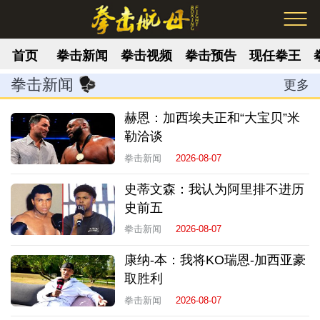
首页
拳击新闻
拳击视频
拳击预告
现任拳王
拳击新闻
更多
赫恩：加西埃夫正和“大宝贝”米
勒洽谈
拳击新闻
2026-08-07
史蒂文森：我认为阿里排不进历
史前五
拳击新闻
2026-08-07
康纳-本：我将KO瑞恩-加西亚豪
取胜利
拳击新闻
2026-08-07