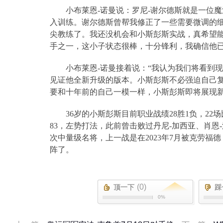
小布莱恩
-
诺曼说：罗尼
-
谢尔德斯就是一位魔
入训练。谢尔德斯曾帮我修正了一些需要微调的
尖教练了。我还没机会和小斯彭斯实战，真希望
手之一，这小子状态很棒，十分锋利，我确信他
小布莱恩
-
诺曼接着说：
“
我认为我们将看到现
见证他全新升级的版本。小斯彭斯不必强迫自己
要和十年前的自己一模一样，小斯彭斯即将展现新
36
岁的小斯彭斯目前职业战绩
28
胜
1
负，
22
场
83
，左势打法，此前曾击败过丹尼
-
加西亚、肖恩
-
次中量级名将，上一战是在
2023
年
7
月被克劳福德
阵了。
(0)
顶一下
踩
0%