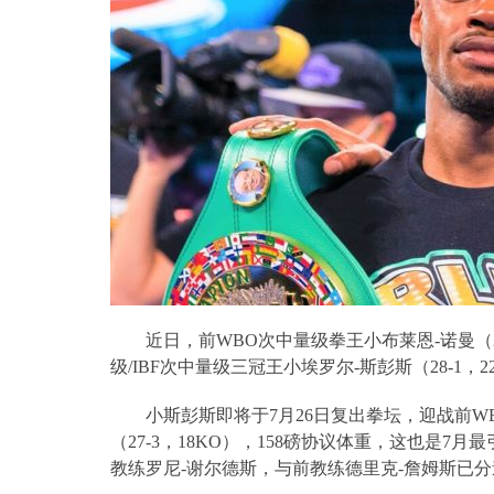
近日，前
WBO
次中量级拳王小布莱恩
-
诺曼（
级
/IBF
次中量级三冠王小埃罗尔
-
斯彭斯（
28-1
，
2
小斯彭斯即将于
7
月
26
日复出拳坛，迎战前
W
（
27-3
，
18KO
），
158
磅协议体重，这也是
7
月最
教练罗尼
-
谢尔德斯，与前教练德里克
-
詹姆斯已分