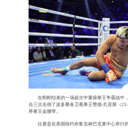
在刚刚结束的一场超次中量级拳王争霸战中，
合三次击倒了波多黎各卫冕拳王赞德
-
扎亚斯（
23-
界拳王金腰带。
比赛是在美国纽约布鲁克林巴克莱中心举行