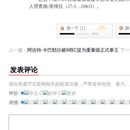
人理查德
-
里维拉（
27-3
，
20KO
）。
(1)
顶一下
踩
50%
上一篇：
阿吉特-卡巴耶尔被WBC提为重量级正式拳王
下一
发表评论
请自觉遵守互联网相关的政策法规，严禁发布色情、暴力、
评价:
中立
好评
差评
表情: