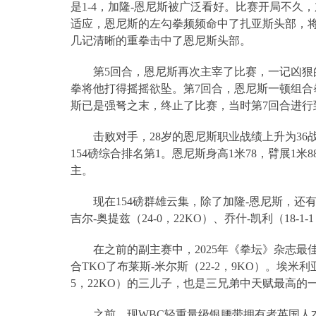
是
1-4
，加隆
-
恩尼斯被广泛看好。比赛开局不久，
适应，恩尼斯的左勾拳频频命中了扎亚斯头部，
几记清晰的重拳击中了恩尼斯头部。
第
5
回合，恩尼斯再次主宰了比赛，一记凶狠
拳将他打得摇摇欲坠。第
7
回合，恩尼斯一顿组合
斯已是强弩之末，终止了比赛，当时第
7
回合进行
击败对手，
28
岁的恩尼斯职业战绩上升为
36
154
磅综合排名第
1
。恩尼斯身高
1
米
78
，臂展
1
米
8
主。
现在
154
磅群雄云集，除了加隆
-
恩尼斯，还
吉尔
-
奥提兹（
24-0
，
22KO
）、乔什
-
凯利（
18-1-1
在之前的副主赛中，
2025
年《拳坛》杂志最
合
TKO
了布莱斯
-
米尔斯（
22-2
，
9KO
）。埃米利
5
，
22KO
）的三儿子，也是三兄弟中天赋最高的
之前，现
WBC
轻重量级银腰带拥有者英国人