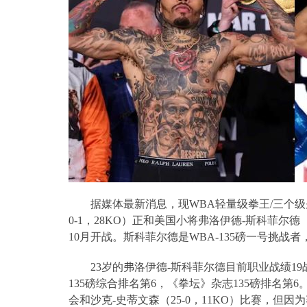
据媒体最新消息，现
WBA
轻量级拳王
/
三个级
0-1
，
28KO
）正和美国小将弗洛伊德
-
斯科菲尔德
10
月开战。斯科菲尔德是
WBA-135
磅一号挑战者
23
岁的弗洛伊德
-
斯科菲尔德目前职业战绩
19
135
磅综合排名第
6
，《拳坛》杂志
135
磅排名第
6
会和沙克
-
史蒂文森（
25-0
，
11KO
）比赛，但因为