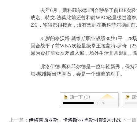
去年
6
月，斯科菲尔德
1
回合秒杀了前
IBF
次轻
成名。特文
-
法莫此前还曾和前
WBC
轻量级过渡拳
2
次，输得都很接近，没有想到在斯科菲尔德面前
31
岁的格沃塔
-
戴维斯职业战绩
30
胜
1
平，
28
回合战平了前
WBA
次轻量级拳王拉蒙特
-
罗奇（
25
因为殴打前女友差点入狱，场外生活非常混乱，
弗洛伊德
-
斯科菲尔德是一位年轻新秀，保持
塔
-
戴维斯当垫脚石，会是一个难缠的对手。
(1)
顶一下
踩
100%
上一篇：
伊格莱西亚斯、卡洛斯-亚当斯可能9月开战
下一篇