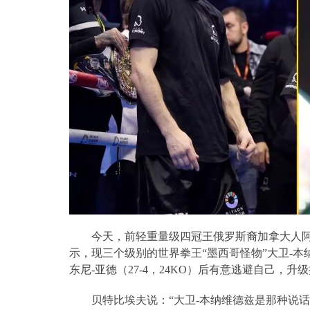
今天，前轻重量级四冠王俄罗斯裔加拿大人
示，现三个级别的世界拳王“墨西哥怪物”大卫
-
本
东尼
-
亚德（
27-4
，
24KO
）后有意逃避自己，升级
贝特比埃夫说：“大卫
-
本纳维德兹是那种说话