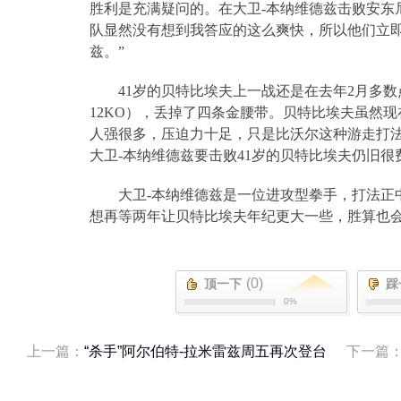
胜利是充满疑问的。在大卫
-
本纳维德兹击败安东
队显然没有想到我答应的这么爽快，所以他们立
兹。”
41
岁的贝特比埃夫上一战还是在去年
2
月多数
12KO
），丢掉了四条金腰带。贝特比埃夫虽然现
人强很多，压迫力十足，只是比沃尔这种游走打
大卫-本纳维德兹要击败41岁的贝特比埃夫仍旧很
大卫
-
本纳维德兹是一位进攻型拳手，打法正
想再等两年让贝特比埃夫年纪更大一些，胜算也
(0)
顶一下
踩
0%
上一篇：
“杀手”阿尔伯特-拉米雷兹周五再次登台
下一篇