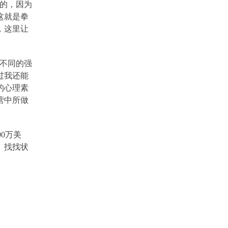
的，因为
这就是拳
，这里让
不同的强
过我还能
的心理素
营中所做
00
万美
、找找状