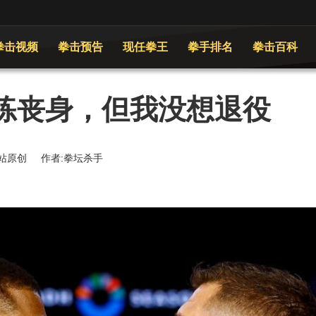
拳击视频
拳击预告
现任拳王
拳手排名
拳击百科
练丧身，但我没想退役
 来源:本站原创 作者:拳坛杀手