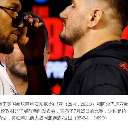
拳王英国拳坛巨星安东尼
-
约书亚（
29-4
，
26KO
）和阿尔巴尼亚
在伦敦召开了赛前新闻发布会，宣布了
7
月
25
日的比赛，这也是约
的话，将在年底前大战同胞泰森
-
富里（
35-2-1
，
24KO
）。