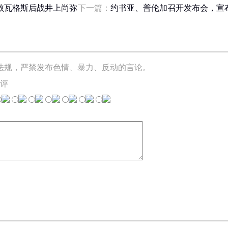
败瓦格斯后战井上尚弥
下一篇：
约书亚、普伦加召开发布会，宣
法规，严禁发布色情、暴力、反动的言论。
评