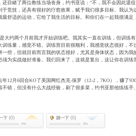
，还目睹了两位教练当场丧身，约书亚说：“不，我不会因此退役
利于竞技，还具有很好的疗愈效果，赋予我们很多目标。我认为
我最舒适的运动，它给了我生活的目标。和你们在一起我很满足
就是大约两个月前我才开始训练吧。我其实一直在训练，但训练有
大训练量，感觉不错。训练营目前很顺利，我感觉状态很好，不
拼一些，但就目前而言我的状态很好，尤其是身体状态，因为我
必须为实战做好准备。我们回来了，这就是复出，这让你在训练
去年
12
月
6
回合
KO
了美国网红杰克
-
保罗（
12-2
，
7KO
），赚了
93
着不错，但没有什么大战经验，刷了很多菜，约书亚那他练练手
(0)
(0)
一下
踩一下
0%
0%