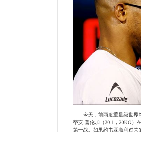
今天，前两度重量级世界
蒂安
-
普伦加（
20-1
，
20KO
）
第一战。如果约书亚顺利过关