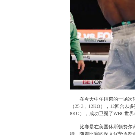
在今天中午结束的一场次
（
25-3
，
12KO
），
12
回合以多
8KO
），成功卫冕了
WBC
世界
比赛是在美国休斯顿费尔
特，随着比赛的深入优势逐渐