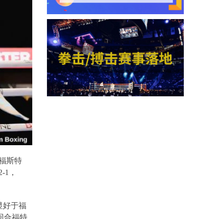
福斯特
2-1
，
显好于福
回合福特