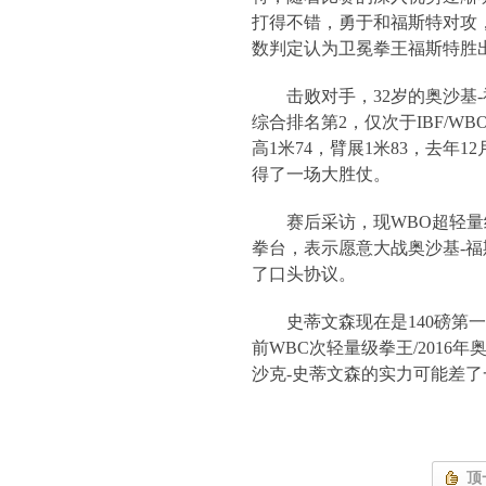
打得不错，勇于和福斯特对攻
数判定认为卫冕拳王福斯特胜
击败对手，
32
岁的奥沙基
-
综合排名第
2
，仅次于
IBF/WB
高
1
米
74
，臂展
1
米
83
，去年
12
得了一场大胜仗。
赛后采访，现
WBO
超轻量
拳台，表示愿意大战奥沙基
-
福
了口头协议。
史蒂文森现在是
140
磅第一
前
WBC
次轻量级拳王
/2016
年
沙克
-
史蒂文森的实力可能差了
顶