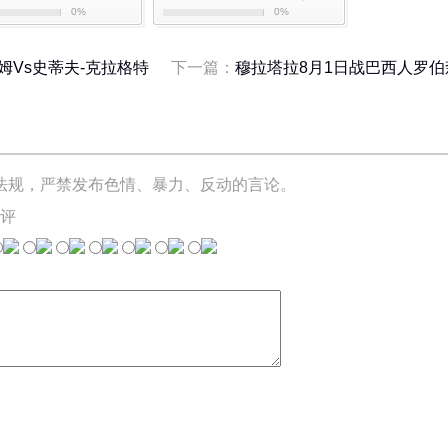
0%
0%
姆Vs史蒂夫-克拉格特
下一篇：
穆拉塔拉8月1日战巴西人罗伯
法规，严禁发布色情、暴力、反动的言论。
评