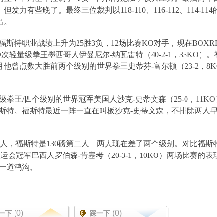
，但发力有些晚了。最终三位裁判以
118-110
、
116-112
、
114-114
出。
福斯特职业战绩上升为
25
胜
3
负，
12
场比赛
KO
对手，现在
BOXRE
O
次轻量级拳王墨西哥人伊曼尼尔
-
纳瓦雷特（
40-2-1
，
33KO
）。
月他曾点数大胜前两个级别的世界拳王史蒂芬
-
富尔顿（
23-2
，
8K
级拳王
/
四个级别的世界冠军美国人沙克
-
史蒂文森（
25-0
，
11KO
斯特。福斯特最近一阵一直在叫板沙克
-
史蒂文森，不排除两人
人，福斯特是
130
磅第二人，两人现在差了两个级别。对比福斯
奥运会冠军巴西人罗伯森
-
肯塞考（
20-3-1
，
10KO
）两场比赛的表
一道鸿沟。
(0)
(0)
一下
踩一下