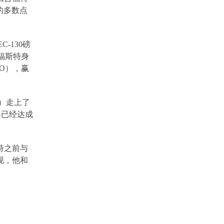
的多数点
C-130
磅
福斯特身
O
），赢
）走上了
早已经达成
特之前与
现，他和