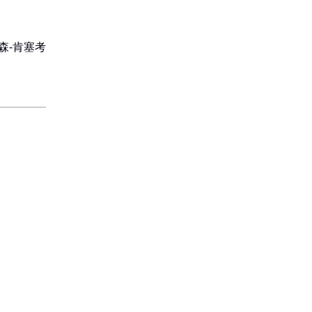
森-肯塞考