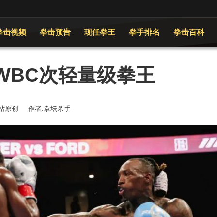
拳击视频
拳击预告
现任拳王
拳手排名
拳击百科
WBC次轻量级拳王
 来源:本站原创 作者:拳坛杀手