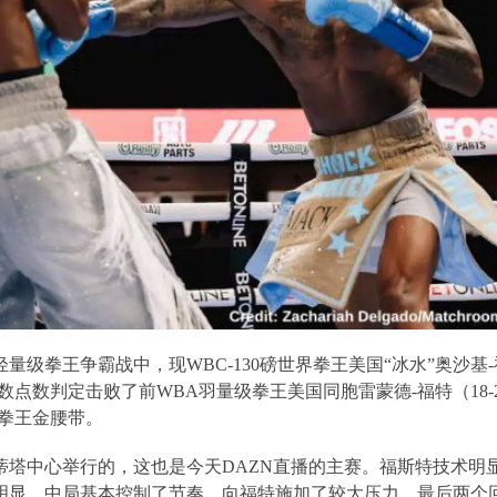
轻量级拳王争霸战中，现
WBC-130
磅世界拳王美国
“
冰水
”
奥沙基
-
数点数判定击败了前
WBA
羽量级拳王美国同胞雷蒙德
-
福特（
18-
拳王金腰带。
蒂塔中心举行的，这也是今天
DAZN
直播的主赛。福斯特技术明
明显，中局基本控制了节奏，向福特施加了较大压力。最后两个