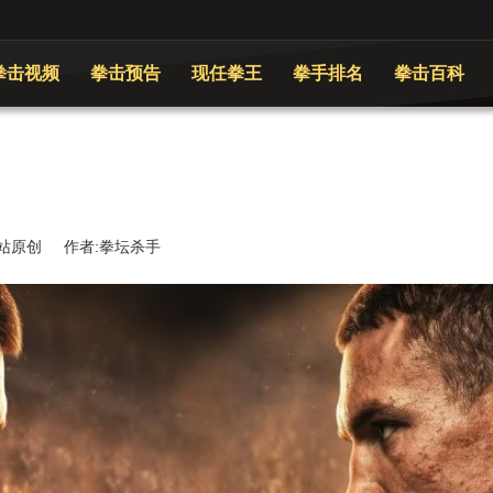
拳击视频
拳击预告
现任拳王
拳手排名
拳击百科
 来源:本站原创 作者:拳坛杀手