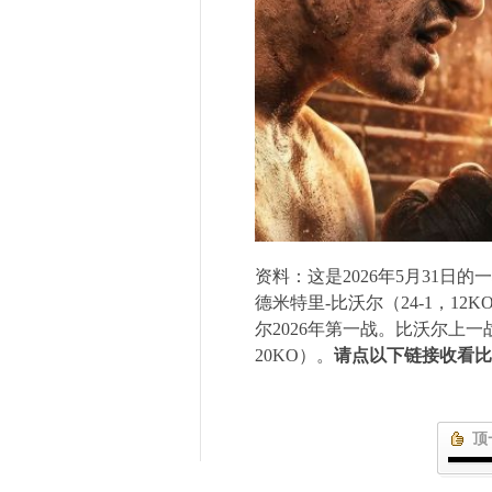
资料：这是
2026
年
5
月
31
日的一
德米特里
-
比沃尔（
24-1
，
12K
尔
2026
年第一战。比沃尔上一
20KO
）。
请点以下链接收看比
顶