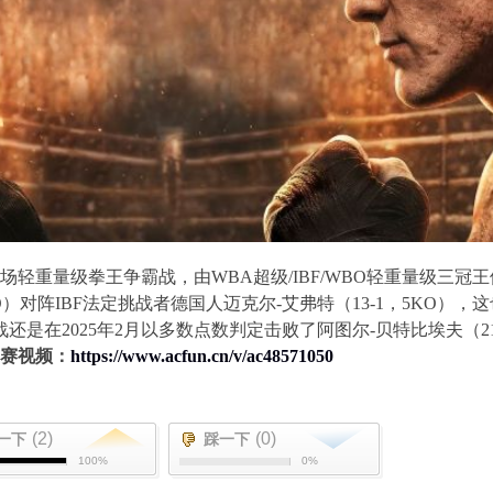
场轻重量级拳王争霸战，由
WBA
超级
/IBF/WBO
轻重量级三冠王
O
）对阵
IBF
法定挑战者德国人迈克尔
-
艾弗特（
13-1
，
5KO
），这
战还是在
2025
年
2
月以多数点数判定击败了阿图尔
-
贝特比埃夫（
2
赛视频：
https://www.acfun.cn/v/ac48571050
(2)
(0)
一下
踩一下
100%
0%