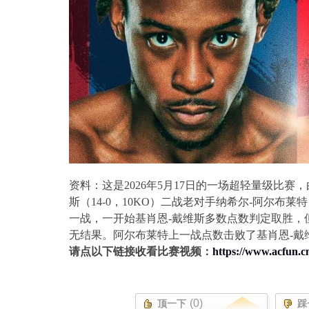
资料：这是
2026
年
5
月
17
日的一场超轻量级比赛，
斯（
14-0
，
10KO
）二战老对手纳希尔
-
阿尔布莱特
一战，一开始基肖恩
-
戴维斯多数点数判定取胜，
无结果。阿尔布莱特上一战点数击败了基肖恩
-
戴
请点以下链接收看比赛视频：
https://www.acfun.c
(0)
顶一下
踩