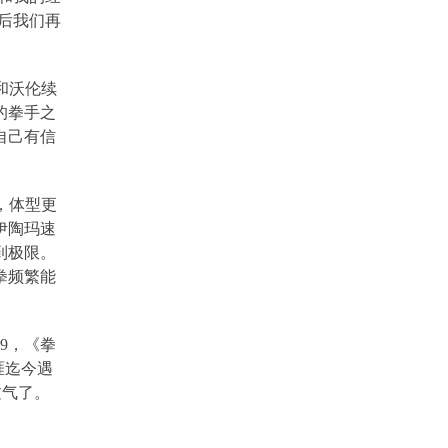
后我们再
和沃伦续
的拳手之
自己有信
，体型更
伊陶玛速
到极限。
拳频繁能
9
，《拳
涯迄今遇
过气了。