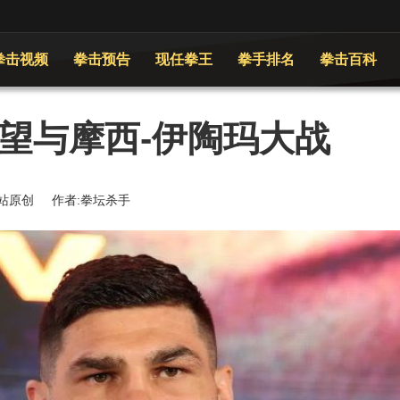
拳击视频
拳击预告
现任拳王
拳手排名
拳击百科
望与摩西-伊陶玛大战
 来源:本站原创 作者:拳坛杀手