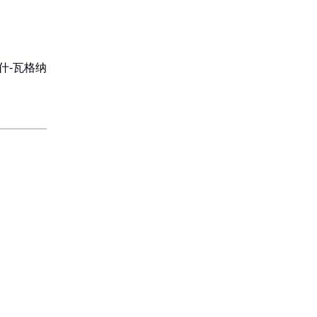
什-瓦格纳