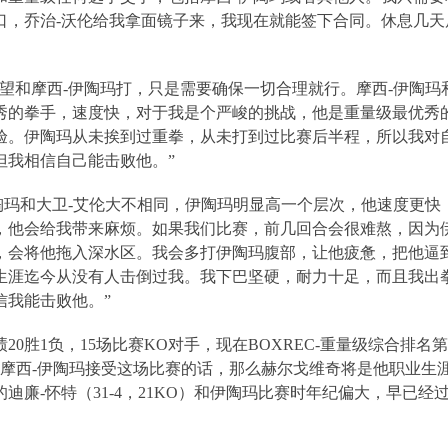
口，乔治
-
沃伦给我拿面镜子来，我现在就能签下合同。休息几天
希望和摩西
-
伊陶玛打，只是需要确保一切合理就行。摩西
-
伊陶玛
秀的拳手，速度快，对于我是个严峻的挑战，他是重量级最优秀
验。伊陶玛从未挨到过重拳，从未打到过比赛后半程，所以我对
但我相信自己能击败他。”
陶玛和大卫
-
艾伦大不相同，伊陶玛明显高一个层次，他速度更快
，他会给我带来麻烦。如果我们比赛，前几回合会很难熬，因为
，会将他拖入深水区。我会多打伊陶玛腹部，让他疲惫，把他逼
生涯迄今从没有人击倒过我。我下巴坚硬，耐力十足，而且我出
信我能击败他。”
绩
20
胜
1
负，
15
场比赛
KO
对手，现在
BOXREC-
重量级综合排名第
摩西
-
伊陶玛接受这场比赛的话，那么赫尔戈维奇将是他职业生
的迪廉
-
怀特（
31-4
，
21KO
）和伊陶玛比赛时年纪偏大，早已经