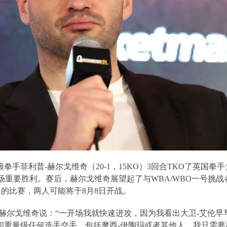
级拳手菲利普
-
赫尔戈维奇（
20-1
，
15KO
）
3
回合
TKO
了英国拳手
场重要胜利。赛后，赫尔戈维奇展望起了与
WBA/WBO
一号挑战
）的比赛，两人可能将于
8
月
8
日开战。
赫尔戈维奇说：“一开场我就快速进攻，因为我看出大卫
-
艾伦早
和重量级任何选手交手，包括摩西
-
伊陶玛或者其他人。我只需要