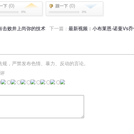
(0)
(0)
一下
踩一下
0%
0%
有击败井上尚弥的技术
下一篇：
最新视频：小布莱恩-诺曼Vs乔
法规，严禁发布色情、暴力、反动的言论。
评