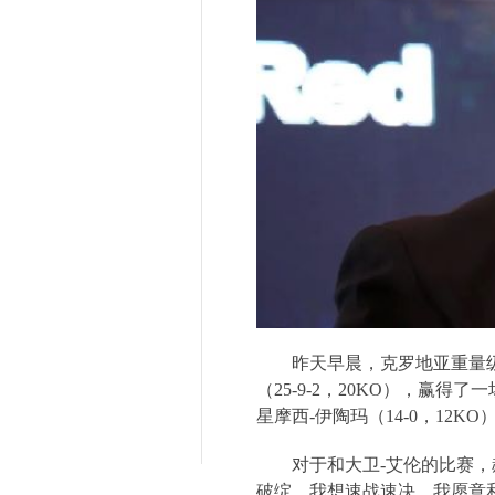
昨天早晨，克罗地亚重量
（
25-9-2
，
20KO
），赢得了一
星摩西
-
伊陶玛（
14-0
，
12KO
对于和大卫
-
艾伦的比赛，
破绽，我想速战速决。我愿意