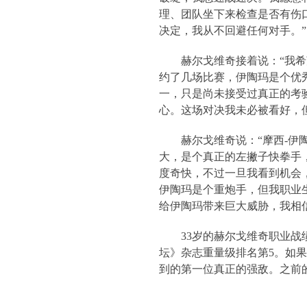
理、团队坐下来检查是否有伤
决定，我从不回避任何对手。”
赫尔戈维奇接着说：“我
约了几场比赛，伊陶玛是个优
一，只是尚未接受过真正的考
心。这场对决我未必被看好，
赫尔戈维奇说：“摩西
-
伊
大，是个真正的左撇子快拳手
度奇快，不过一旦我看到机会
伊陶玛是个重炮手，但我职业
给伊陶玛带来巨大威胁，我相
33
岁的赫尔戈维奇职业战
坛》杂志重量级排名第
5
。如果
到的第一位真正的强敌。之前