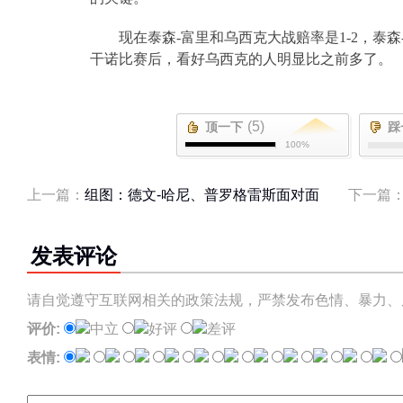
现在泰森
-
富里和乌西克大战赔率是
1-2
，泰森
干诺比赛后，看好乌西克的人明显比之前多了。
(5)
顶一下
踩
100%
上一篇：
组图：德文-哈尼、普罗格雷斯面对面
下一篇
发表评论
请自觉遵守互联网相关的政策法规，严禁发布色情、暴力、
评价:
中立
好评
差评
表情: