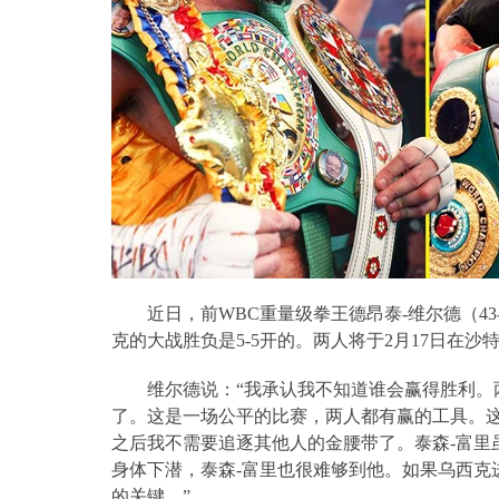
近日，前
WBC
重量级拳王德昂泰
-
维尔德（
43
克的大战胜负是
5-5
开的。两人将于
2
月
17
日在沙
维尔德说：“我承认我不知道谁会赢得胜利。
了。这是一场公平的比赛，两人都有赢的工具。
之后我不需要追逐其他人的金腰带了。泰森
-
富里
身体下潜，泰森
-
富里也很难够到他。如果乌西克
的关键。”