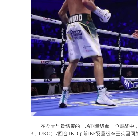
在今天早晨结束的一场羽量级拳王争霸战中
3
，
17KO
）
7
回合
TKO
了前
IBF
羽量级拳王英国同