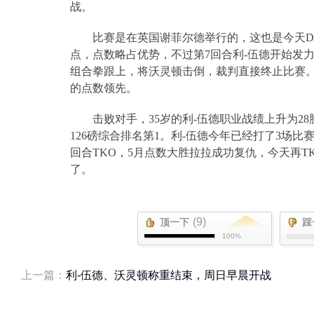
战。
比赛是在英国谢菲尔德举行的，这也是今天
D
点，点数略占优势，不过第
7
回合利
-
伍德开始发
组合拳跟上，将沃灵顿击倒，裁判直接终止比赛。前6个回
的点数领先。
击败对手，
35
岁的利
-
伍德职业战绩上升为
28
126
磅综合排名第
1
。利
-
伍德今年已经打了
3
场比
回合
TKO
，
5
月点数大胜拉拉成功复仇，今天再
T
了。
(9)
顶一下
踩
100%
上一篇：
利-伍德、沃灵顿称重结束，周日早晨开战