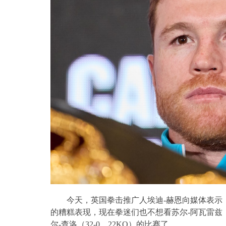
今天，英国拳击推广人埃迪
-
赫恩向媒体表示
的糟糕表现，现在拳迷们也不想看苏尔
-
阿瓦雷兹
尔
-
查洛（
32-0
，
22KO
）的比赛了。