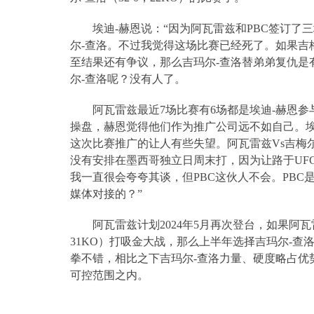
埃迪
-
赫恩说：“因为阿瓦雷兹和
PBC
签订了三
尔
-
查洛。不过我觉得这场比赛已经死了。如果吉
至结果还有争议，那么吉玛尔
-
查洛替弟弟复仇是
尔
-
查洛呢？没有人了。
阿瓦雷兹最近
7
场比赛有
6
场都是埃迪
-
赫恩参
操盘，赫恩觉得他们作为推广公司远不如自己。
这次比赛推广的让人有些失望。阿瓦雷兹
Vs
吉梅
没有安排在墨西哥独立日周末打，因为让路于
UF
我一直很会夸夸其谈，但
PBC
这伙人不会。
PBC
媒体对接的？”
阿瓦雷兹计划
2024
年
5
月再次登台，如果阿瓦
31KO
）打吸金大战，那么上半年选择吉玛尔
-
查
拳不错，相比之下吉玛尔
-
查洛力量、硬度略占优
可控范围之内。