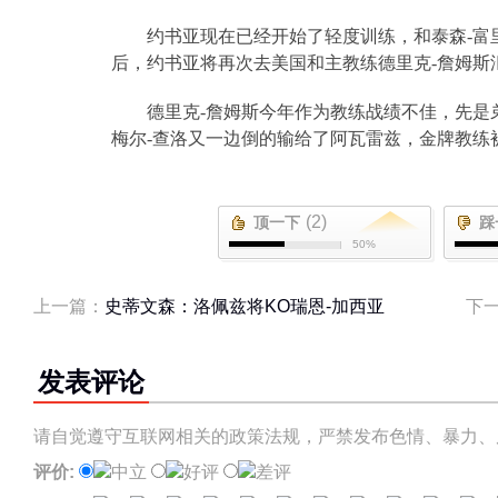
约书亚现在已经开始了轻度训练，和泰森
-
富
后，约书亚将再次去美国和主教练德里克
-
詹姆斯
德里克
-
詹姆斯今年作为教练战绩不佳，先是
梅尔
-
查洛又一边倒的输给了阿瓦雷兹，金牌教练
(2)
顶一下
踩
50%
上一篇：
史蒂文森：洛佩兹将KO瑞恩-加西亚
下
发表评论
请自觉遵守互联网相关的政策法规，严禁发布色情、暴力、
评价:
中立
好评
差评