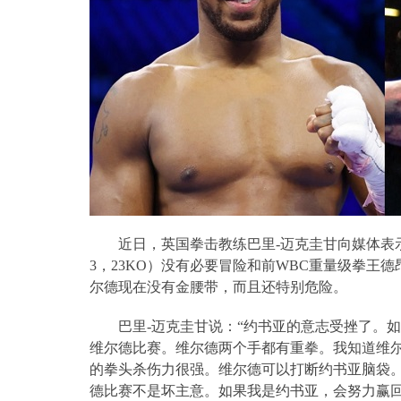
近日，英国拳击教练巴里
-
迈克圭甘向媒体表
3
，
23KO
）没有必要冒险和前
WBC
重量级拳王德
尔德现在没有金腰带，而且还特别危险。
巴里
-
迈克圭甘说：“约书亚的意志受挫了。
维尔德比赛。维尔德两个手都有重拳。我知道维
的拳头杀伤力很强。维尔德可以打断约书亚脑袋
德比赛不是坏主意。如果我是约书亚，会努力赢